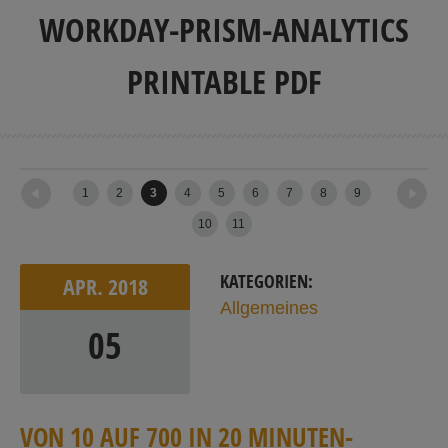
WORKDAY-PRISM-ANALYTICS
PRINTABLE PDF
←
Newer posts
Older posts
→
1
2
3
4
5
6
7
8
9
10
11
KATEGORIEN:
APR.
2018
Allgemeines
05
V
ON
1
0
A
U
F
7
0
0
I
N
2
0
M
I
N
U
T
E
N
-