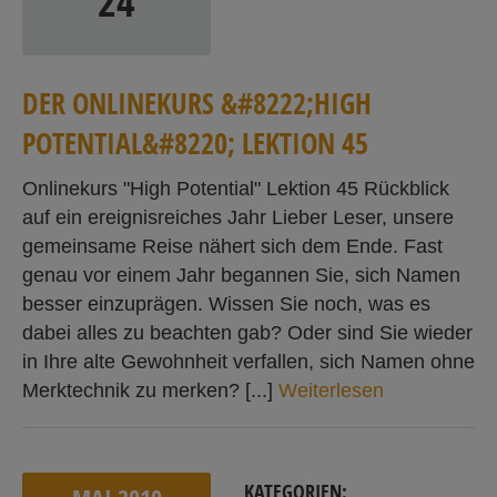
24
D
E
R
ON
L
I
N
E
K
U
R
S
&
#
8
2
2
2
;
H
I
G
H
P
O
T
E
N
T
I
A
L
&
#
8
2
2
0
;
L
E
K
T
I
ON
4
5
Onlinekurs "High Potential" Lektion 45 Rückblick
auf ein ereignisreiches Jahr Lieber Leser, unsere
gemeinsame Reise nähert sich dem Ende. Fast
genau vor einem Jahr begannen Sie, sich Namen
besser einzuprägen. Wissen Sie noch, was es
dabei alles zu beachten gab? Oder sind Sie wieder
in Ihre alte Gewohnheit verfallen, sich Namen ohne
Merktechnik zu merken? [...]
Weiterlesen
KATEGORIEN: