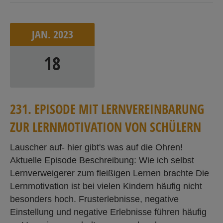
JAN.
2023
18
2
3
1
.
E
P
I
S
O
D
E
M
I
T
L
E
R
N
V
E
R
E
I
N
B
A
R
U
N
G
Z
U
R
L
E
R
N
M
O
T
I
V
A
T
I
ON
V
ON
S
C
H
Ü
L
E
R
N
Lauscher auf- hier gibt's was auf die Ohren!
Aktuelle Episode Beschreibung: Wie ich selbst
Lernverweigerer zum fleißigen Lernen brachte Die
Lernmotivation ist bei vielen Kindern häufig nicht
besonders hoch. Frusterlebnisse, negative
Einstellung und negative Erlebnisse führen häufig