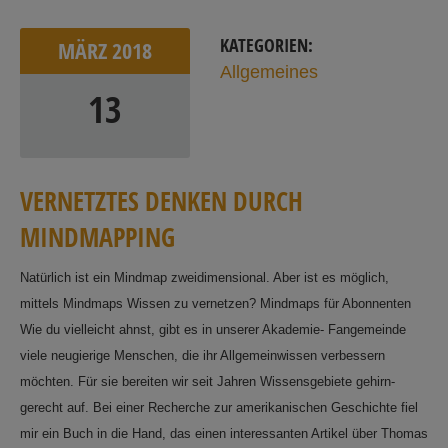
KATEGORIEN:
MÄRZ
2018
Allgemeines
13
V
E
R
N
E
T
Z
T
E
S
D
E
N
K
E
N
D
U
R
C
H
M
I
N
D
M
A
P
P
I
N
G
Natürlich ist ein Mindmap zweidimensional. Aber ist es möglich,
mittels Mindmaps Wissen zu vernetzen? Mindmaps für Abonnenten
Wie du vielleicht ahnst, gibt es in unserer Akademie- Fangemeinde
viele neugierige Menschen, die ihr Allgemeinwissen verbessern
möchten. Für sie bereiten wir seit Jahren Wissensgebiete gehirn-
gerecht auf. Bei einer Recherche zur amerikanischen Geschichte fiel
mir ein Buch in die Hand, das einen interessanten Artikel über Thomas