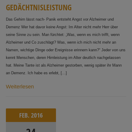
G
E
D
Ä
C
H
T
N
I
S
L
E
I
S
T
U
N
G
Das Gehirn lässt nach- Panik entsteht Angst vor Alzheimer und
Demenz Wer hat davor keine Angst: Im Alter nicht mehr Herr über
seine Sinne zu sein. Man fürchtet: „Was, wenn es mich trifft, wenn
Alzheimer und Co zuschlägt? Was, wenn ich mich nicht mehr an
Namen, wichtige Dinge oder Ereignisse erinnern kann?“ Jeder von uns
kennt Menschen, deren Hirnleistung im Alter deutlich nachgelassen
hat. Meine Tante ist als Alzheimer gestorben, wenig später ihr Mann
an Demenz. Ich habe es erlebt, […]
Weiterlesen
FEB.
2016