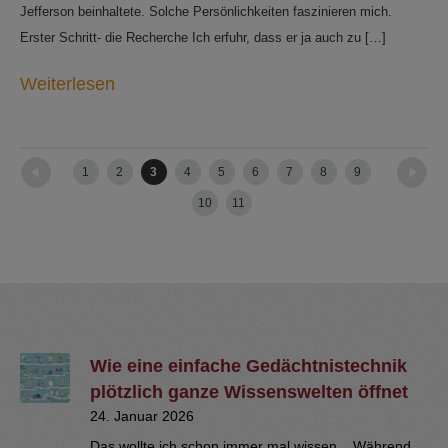
Jefferson beinhaltete. Solche Persönlichkeiten faszinieren mich.
Erster Schritt- die Recherche Ich erfuhr, dass er ja auch zu […]
Weiterlesen
←
Newer posts
Older posts
→
1
2
3
4
5
6
7
8
9
10
11
Wie eine einfache Gedächtnistechnik
plötzlich ganze Wissenswelten öffnet
24. Januar 2026
Das wollte ich schon immer mal wissen... Während