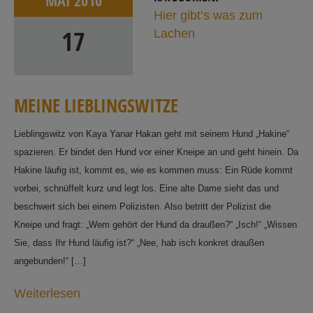
MAI
2010
Hier gibt’s was zum
17
Lachen
M
E
I
N
E
L
I
E
B
L
I
N
G
S
W
I
T
Z
E
Lieblingswitz von Kaya Yanar Hakan geht mit seinem Hund „Hakine“
spazieren. Er bindet den Hund vor einer Kneipe an und geht hinein. Da
Hakine läufig ist, kommt es, wie es kommen muss: Ein Rüde kommt
vorbei, schnüffelt kurz und legt los. Eine alte Dame sieht das und
beschwert sich bei einem Polizisten. Also betritt der Polizist die
Kneipe und fragt: „Wem gehört der Hund da draußen?“ „Isch!“ „Wissen
Sie, dass Ihr Hund läufig ist?“ „Nee, hab isch konkret draußen
angebunden!“ […]
Weiterlesen