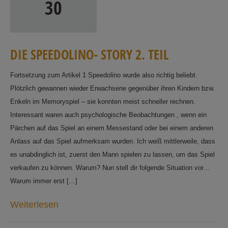
30
D
I
E
S
P
E
E
D
O
L
I
N
O
-
S
T
O
R
Y
2
.
T
E
I
L
Fortsetzung zum Artikel 1 Speedolino wurde also richtig beliebt.
Plötzlich gewannen wieder Erwachsene gegenüber ihren Kindern bzw.
Enkeln im Memoryspiel – sie konnten meist schneller rechnen.
Interessant waren auch psychologische Beobachtungen , wenn ein
Pärchen auf das Spiel an einem Messestand oder bei einem anderen
Anlass auf das Spiel aufmerksam wurden. Ich weiß mittlerweile, dass
es unabdinglich ist, zuerst den Mann spielen zu lassen, um das Spiel
verkaufen zu können. Warum? Nun stell dir folgende Situation vor…
Warum immer erst […]
Weiterlesen