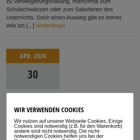
zu Verweigerungshaltung, manchmal zum
Schulschwänzen oder zum Sabotieren des
Unterrichts. Doch einen Ausweg gibt es immer.
Wie ich [...]
Weiterlesen
APR.
2024
30
2
3
5
.
E
P
I
S
O
D
E
M
E
I
N
K
I
N
D
I
N
D
E
R
WIR VERWENDEN COOKIES
G
R
U
N
D
S
C
H
U
L
E
Wir nutzen auf unserer Webseite Cookies. Einige
Cookies sind notwendig (z.B. für den Warenkorb)
Lauscher auf- hier gibt's was auf die Ohren!
andere sind nicht notwendig. Die nicht-
Aktuelle Episode Beschreibung: Grundschullehrer
notwendigen Cookies helfen uns bei der