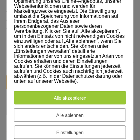
Optimierung unseres Online-Angebotes, unserer
haben eine hohe Verantwortung Manche werden
Webseitenfunktionen und werden für
dieser Verantwortung nicht gerecht. Dann kann
Marketingzwecke eingesetzt. Die Einwilligung
umfasst die Speicherung von Informationen auf
schnell etwas im Kind zerbrochen werden. Es gibt
Ihrem Endgerät, das Auslesen
personenbezogener Daten sowie deren
aber auch wunderbare Lehrer und Lehrerinnen. Ich
Verarbeitung. Klicken Sie auf „Alle akzeptieren“,
habe beide kennengelernt. Manches kann man
um in den Einsatz von nicht notwendigen Cookies
einzuwilligen oder auf „Alle ablehnen“, wenn Sie
retten, manches manchmal nicht mehr. 1.
sich anders entscheiden. Sie können unter
„Einstellungen verwalten“ detaillierte
Speedolino Junior - (dieses [...]
Weiterlesen
Informationen der von uns eingesetzten Arten von
Cookies erhalten und deren Einstellungen
aufrufen. Sie können die Einstellungen jederzeit
aufrufen und Cookies auch nachträglich jederzeit
abwählen (z.B. in der Datenschutzerklärung oder
APR.
2024
unten auf unserer Webseite).
30
Alle akzeptieren
Alle ablehnen
2
4
6
.
E
P
I
S
O
D
E
D
E
R
R
A
B
E
&
#
8
2
1
1
;
D
I
E
Einstellungen