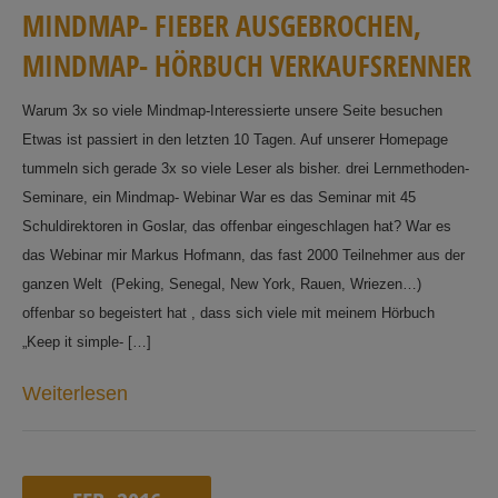
M
I
N
D
M
A
P
-
F
I
E
B
E
R
A
U
S
G
E
B
R
O
C
H
E
N
,
M
I
N
D
M
A
P
-
H
Ö
R
B
U
C
H
V
E
R
K
A
U
F
S
R
E
N
N
E
R
Warum 3x so viele Mindmap-Interessierte unsere Seite besuchen
Etwas ist passiert in den letzten 10 Tagen. Auf unserer Homepage
tummeln sich gerade 3x so viele Leser als bisher. drei Lernmethoden-
Seminare, ein Mindmap- Webinar War es das Seminar mit 45
Schuldirektoren in Goslar, das offenbar eingeschlagen hat? War es
das Webinar mir Markus Hofmann, das fast 2000 Teilnehmer aus der
ganzen Welt (Peking, Senegal, New York, Rauen, Wriezen…)
offenbar so begeistert hat , dass sich viele mit meinem Hörbuch
„Keep it simple- […]
Weiterlesen