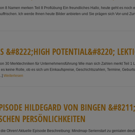
tion 8 Namen merken Teil 8 Profiübung Ein freundliches Hallo, heute geht es noc
uffrischen. Ich werde Ihnen heute Bilder anbieten und Sie prägen sich Vor-und Zu
R
S
&
#
8
2
2
2
;
H
I
G
H
P
O
T
E
N
T
I
A
L
&
#
8
2
2
0
;
L
E
K
T
I
tion 30 Merktechniken für Unternehmensführung Wie man sich Zahlen merkt Teil 1 
t es keine Rolle, ob es sich um Einkaufspreise, Geschichtszahlen, Termine, Gebu
..]
Weiterlesen
P
I
S
O
D
E
H
I
L
D
E
G
A
R
D
V
ON
B
I
N
G
E
N
&
#
8
2
1
1
S
C
H
E
N
P
E
R
S
Ö
N
L
I
C
H
K
E
I
T
E
N
uf die Ohren! Aktuelle Episode Beschreibung: Mindmap-Serienstart zu genialen deu