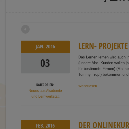
←
Newer posts
L
E
R
N
-
P
R
O
J
E
K
T
E
JAN.
2016
Das Lernen lernen wird auch 
03
(unsere Abo- Kunden wollen j
für bestimmte Firmen) (Mal se
Tommy Tropf) bekommen und 
KATEGORIEN:
Weiterlesen
Neues aus Akademie
und Lernwerkstatt
D
E
R
ON
L
I
N
E
K
U
FEB.
2016