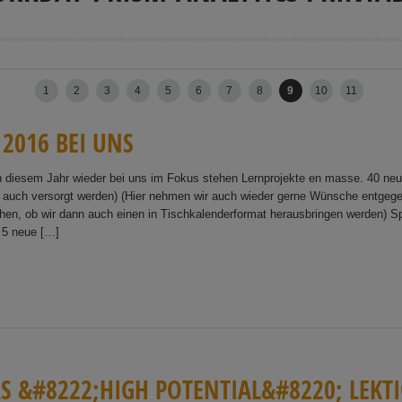
1
2
3
4
5
6
7
8
9
10
11
2
0
1
6
B
E
I
U
N
S
in diesem Jahr wieder bei uns im Fokus stehen Lernprojekte en masse. 40 ne
a auch versorgt werden) (Hier nehmen wir auch wieder gerne Wünsche entgege
hen, ob wir dann auch einen in Tischkalenderformat herausbringen werden) Spe
5 neue […]
R
S
&
#
8
2
2
2
;
H
I
G
H
P
O
T
E
N
T
I
A
L
&
#
8
2
2
0
;
L
E
K
T
I