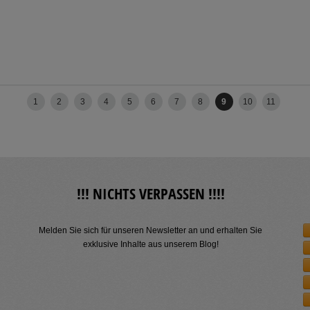
1
2
3
4
5
6
7
8
9
10
11
!!! NICHTS VERPASSEN !!!!
Melden Sie sich für unseren Newsletter an und erhalten Sie
exklusive Inhalte aus unserem Blog!