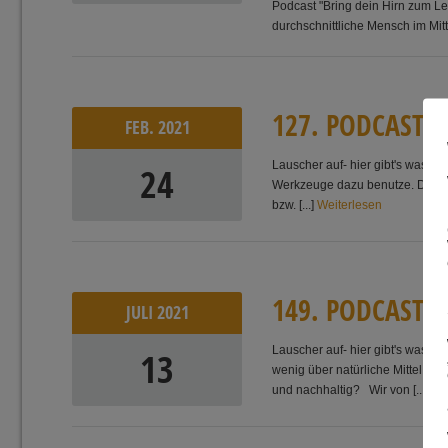
Podcast "Bring dein Hirn zum Le
durchschnittliche Mensch im Mitte
1
2
7
.
P
O
D
C
A
S
T
-
E
FEB.
2021
Lauscher auf- hier gibt's was a
24
Werkzeuge dazu benutze. Dazu b
bzw. [...]
Weiterlesen
1
4
9
.
P
O
D
C
A
S
T
-
E
JULI
2021
Lauscher auf- hier gibt's was au
13
wenig über natürliche Mittel, u
und nachhaltig? Wir von [...]
We