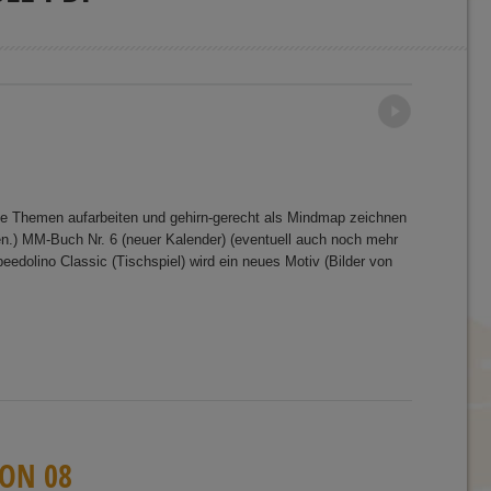
Older posts
→
ue Themen aufarbeiten und gehirn-gerecht als Mindmap zeichnen
n.) MM-Buch Nr. 6 (neuer Kalender) (eventuell auch noch mehr
edolino Classic (Tischspiel) wird ein neues Motiv (Bilder von
ON
0
8