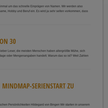
h einmal um das schnelle Einprägen von Namen. Wir werden also
name, Hobby und Beruf ein. Es wird ja sehr selten vorkommen, dass
ON
3
0
Lieber Leser, die meisten Menschen haben allergrößte Mühe, sich
rtstage oder Mengenangaben handelt. Warum das so ist? Weil Zahlen
;
M
I
N
D
M
A
P
-
S
E
R
I
E
N
S
T
A
R
T
Z
U
tschen Persönlichkeiten Hildegard von Bingen Wir starten in unserem