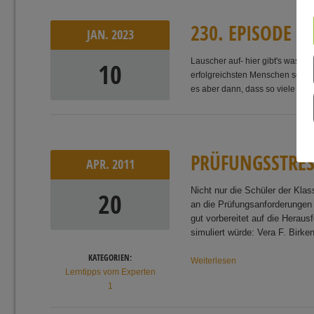
2
3
0
.
E
P
I
S
O
D
E
T
JAN.
2023
Lauscher auf- hier gibt's was a
10
erfolgreichsten Menschen seiner 
es aber dann, dass so viele von [
P
R
Ü
F
U
N
G
S
S
T
R
E
APR.
2011
Nicht nur die Schüler der Kla
20
an die Prüfungsanforderungen k
gut vorbereitet auf die Heraus
simuliert würde: Vera F. Birke
KATEGORIEN:
Weiterlesen
Lerntipps vom Experten
1