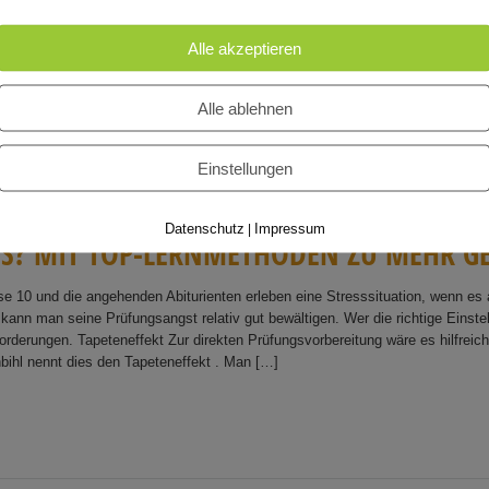
R
A
I
N
I
E
R
E
D
E
I
N
E
E
N
T
S
C
H
L
U
S
S
K
R
A
F
T
Alle akzeptieren
uf die Ohren! Aktuelle Episode Beschreibung: Warum viele Menschen ihre Neujahrsv
Alle ablehnen
Zeit interviewt, um hinter ihr Geheimnis zu kommen. Alle, ausnahmslos alle hatte ih
...]
Weiterlesen
Einstellungen
Datenschutz
Impressum
|
S
S
?
M
I
T
T
O
P
-
L
E
R
N
M
E
T
H
O
D
E
N
Z
U
M
E
H
R
G
sse 10 und die angehenden Abiturienten erleben eine Stresssituation, wenn 
ann man seine Prüfungsangst relativ gut bewältigen. Wer die richtige Einstell
forderungen. Tapeteneffekt Zur direkten Prüfungsvorbereitung wäre es hilfreic
nbihl nennt dies den Tapeteneffekt . Man […]