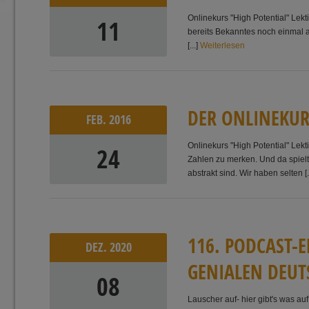
Onlinekurs "High Potential" Lek
11
bereits Bekanntes noch einmal a
[...]
Weiterlesen
D
E
R
ON
L
I
N
E
K
U
FEB.
2016
Onlinekurs "High Potential" Lek
24
Zahlen zu merken. Und da spiel
abstrakt sind. Wir haben selten [.
1
1
6
.
P
O
D
C
A
S
T
-
E
DEZ.
2020
G
E
N
I
A
L
E
N
D
E
U
T
08
Lauscher auf- hier gibt's was a