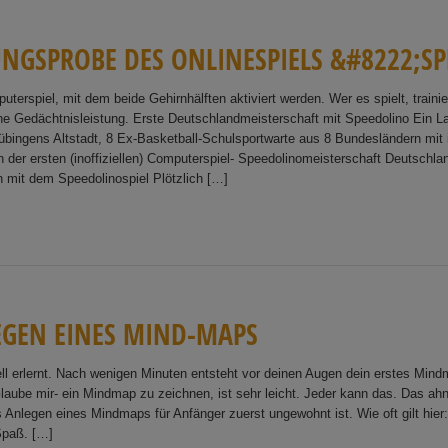
U
N
G
S
P
R
O
B
E
D
E
S
ON
L
I
N
E
S
P
I
E
L
S
&
#
8
2
2
2
;
S
P
uterspiel, mit dem beide Gehirnhälften aktiviert werden. Wer es spielt, trainie
ine Gedächtnisleistung. Erste Deutschlandmeisterschaft mit Speedolino Ein L
übingens Altstadt, 8 Ex-Basketball-Schulsportwarte aus 8 Bundesländern mit 
er ersten (inoffiziellen) Computerspiel- Speedolinomeisterschaft Deutschla
 mit dem Speedolinospiel Plötzlich […]
E
G
E
N
E
I
N
E
S
M
I
N
D
-
M
A
P
S
ll erlernt. Nach wenigen Minuten entsteht vor deinen Augen dein erstes Mi
ube mir- ein Mindmap zu zeichnen, ist sehr leicht. Jeder kann das. Das ahnt
 Anlegen eines Mindmaps für Anfänger zuerst ungewohnt ist. Wie oft gilt hi
Spaß. […]