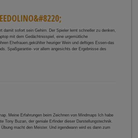
E
E
D
O
L
I
N
O
&
#
8
2
2
0
;
rt damit sofort sein Gehirn. Der Spieler lernt schneller zu denken,
aptop mit dem Gedächtnisspiel, eine urgemütliche
ihren Ehefrauen,gekühlter heuriger Wein und deftiges Essen-das
nds. Spaßgarantie- vor allem angesichts der Ergebnisse des
ndmap. Meine Erfahrungen beim Zeichnen von Mindmaps Ich habe
e Tony Buzan, der geniale Erfinder dieser Darstellungstechnik.
er: Übung macht den Meister. Und irgendwann wird es dann zum