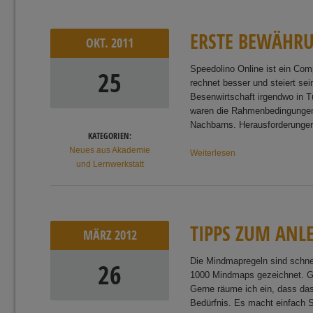
E
R
S
T
E
B
E
W
Ä
H
R
OKT.
2011
Speedolino Online ist ein Comp
25
rechnet besser und steiert se
Besenwirtschaft irgendwo in T
waren die Rahmenbedingungen d
Nachbarns. Herausforderungen
KATEGORIEN:
Neues aus Akademie
Weiterlesen
und Lernwerkstatt
T
I
P
P
S
Z
U
M
A
N
L
MÄRZ
2012
Die Mindmapregeln sind schne
26
1000 Mindmaps gezeichnet. Gla
Gerne räume ich ein, dass das
Bedürfnis. Es macht einfach 