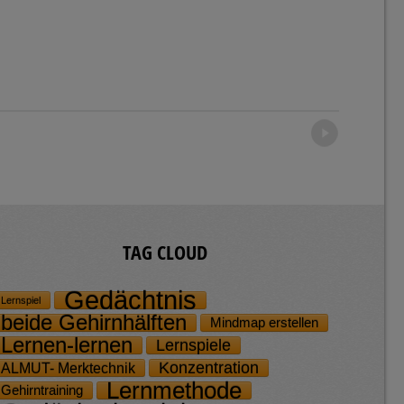
Older posts
→
TAG CLOUD
Gedächtnis
Lernspiel
beide Gehirnhälften
Mindmap erstellen
Lernen-lernen
Lernspiele
Konzentration
ALMUT- Merktechnik
Lernmethode
Gehirntraining