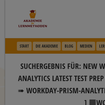
START
DIE AKADEMIE
BLOG
MEDIEN
LER
SUCHERGEBNIS FÜR: NEW 
ANALYTICS LATEST TEST PR
➠ WORKDAY-PRISM-ANALYTIC
] 🟧W