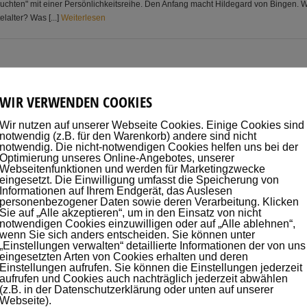
uchten" mit einer Persönlichkeitsreihe. Den Anfang macht Hildegard von Bingen. Wie
lalter? Was [...]
Weiterlesen
P
I
S
O
D
E
W
I
E
I
C
H
M
E
I
N
E
N
E
R
F
O
L
G
P
L
A
N
E
WIR VERWENDEN COOKIES
uf die Ohren! Aktuelle Episode Beschreibung: Ich zeige dir am Beispiel der Akade
Wir nutzen auf unserer Webseite Cookies. Einige Cookies sind
rauche ich je Tag nur wenige Minuten, die ich sehr gerne investiere. Immerhin s
notwendig (z.B. für den Warenkorb) andere sind nicht
notwendig. Die nicht-notwendigen Cookies helfen uns bei der
Optimierung unseres Online-Angebotes, unserer
Webseitenfunktionen und werden für Marketingzwecke
eingesetzt. Die Einwilligung umfasst die Speicherung von
Informationen auf Ihrem Endgerät, das Auslesen
personenbezogener Daten sowie deren Verarbeitung. Klicken
P
I
S
O
D
E
F
I
T
M
I
T
H
E
I
L
K
R
Ä
U
T
E
R
N
Sie auf „Alle akzeptieren“, um in den Einsatz von nicht
notwendigen Cookies einzuwilligen oder auf „Alle ablehnen“,
wenn Sie sich anders entscheiden. Sie können unter
f die Ohren! Aktuelle Episode Beschreibung: Frühjahrsputz für's Gehirn Frühjahrspu
„Einstellungen verwalten“ detaillierte Informationen der von uns
m unser Immunsystem zu stärken. Dass wertvolles “altes” Wissen verloren geht, hat 
eingesetzten Arten von Cookies erhalten und deren
Einstellungen aufrufen. Sie können die Einstellungen jederzeit
iterlesen
aufrufen und Cookies auch nachträglich jederzeit abwählen
(z.B. in der Datenschutzerklärung oder unten auf unserer
Webseite).