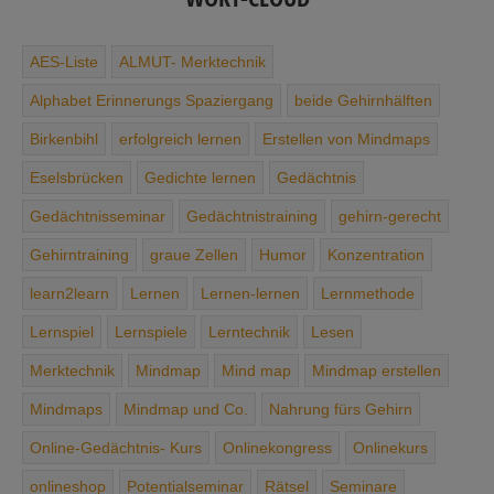
AES-Liste
ALMUT- Merktechnik
Alphabet ­Erinnerungs ­Spaziergang
beide Gehirnhälften
Birkenbihl
erfolgreich lernen
Erstellen von Mindmaps
Eselsbrücken
Gedichte ­lernen
Gedächtnis
Gedächtnisseminar
Gedächtnis­training
gehirn-gerecht
Gehirntraining
graue Zellen
Humor
Konzentration
learn2learn
Lernen
Lernen-lernen
Lernmethode
Lernspiel
Lernspiele
Lerntechnik
Lesen
Merktechnik
Mindmap
Mind map
Mindmap erstellen
Mindmaps
Mindmap und Co.
Nahrung ­fürs ­Gehirn
Online-Gedächtnis- Kurs
Onlinekongress
Onlinekurs
onlineshop
Potentialseminar
Rätsel
Seminare