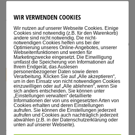
NA DANN GUTE NACHT
WIR VERWENDEN COOKIES
Weil er beim Schlafengehen die Lampe ausgemacht hat, mussten 10
Wir nutzen auf unserer Webseite Cookies. Einige
Leute sterben. Gewinner: Franka Eichhorn aus Berlin
Cookies sind notwendig (z.B. für den Warenkorb)
andere sind nicht notwendig. Die nicht-
notwendigen Cookies helfen uns bei der
0
Optimierung unseres Online-Angebotes, unserer
Webseitenfunktionen und werden für
Marketingzwecke eingesetzt. Die Einwilligung
umfasst die Speicherung von Informationen auf
Ihrem Endgerät, das Auslesen
personenbezogener Daten sowie deren
KATEGORIEN:
JUNI
2010
Verarbeitung. Klicken Sie auf „Alle akzeptieren“,
Gelöste Kopfnüsse
,
um in den Einsatz von nicht notwendigen Cookies
einzuwilligen oder auf „Alle ablehnen“, wenn Sie
02
Rätsel
sich anders entscheiden. Sie können unter
„Einstellungen verwalten“ detaillierte
Informationen der von uns eingesetzten Arten von
Cookies erhalten und deren Einstellungen
aufrufen. Sie können die Einstellungen jederzeit
aufrufen und Cookies auch nachträglich jederzeit
NICHT PERFEKT IST GENIAL
abwählen (z.B. in der Datenschutzerklärung oder
unten auf unserer Webseite).
Weil der eine etwas erfunden hatte, was nicht richtig funktionierte und