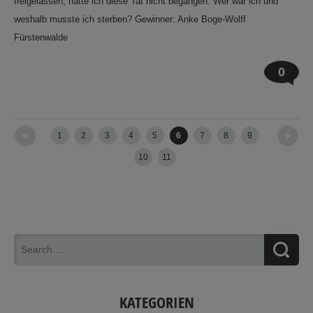
freigelassen, hätte ich diese Tat nicht begangen. Wer war ich und
weshalb musste ich sterben? Gewinner: Anke Boge-Wolff
Fürstenwalde
0
←
Newer posts
Older posts
→
1
2
3
4
5
6
7
8
9
10
11
KATEGORIEN