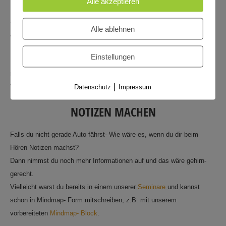
Alle akzeptieren
Ein weiterer Kanal zum Lernen wird aufgemacht. In unseren
Seminaren favorisieren wir den
visuellen Lernkanal.
Er ist der mit
Alle ablehnen
Abstand mächtigste. Aber wir sind auch immer darauf bedacht, beim
Lernen und Informieren immer mehrere Lernkanäle zu aktivieren.
Einstellungen
Ein Podcast ist zwar hauptsächlich für die Ohren gedacht, aber er hat
mehrere Vorteile.
|
Wenn er interessanten Inhalt bringt.
Datenschutz
Impressum
NOTIZEN MACHEN
Falls du nicht gerade Auto fährst- Wie wäre es, wenn du dir beim
Hören Notizen machst?
Dann nimmst du noch mehr Informationen auf und das wäre gehirn-
gerecht.
Vielleicht warst du bereits in einem unserer
Seminare
und kannst
schon in Mindmap- Form mitschreiben, z.B. mit unserem
vorbereiteten
Mindmap- Block
.