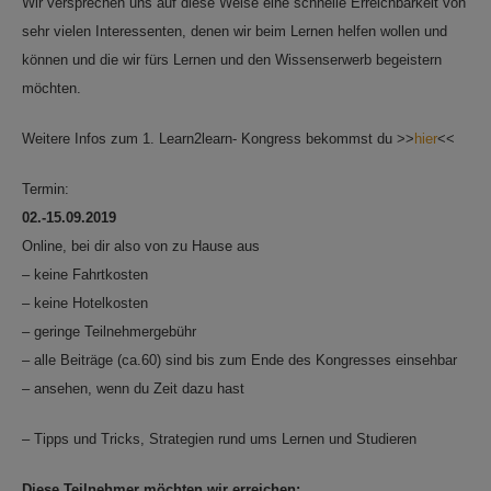
Wir versprechen uns auf diese Weise eine schnelle Erreichbarkeit von
sehr vielen Interessenten, denen wir beim Lernen helfen wollen und
können und die wir fürs Lernen und den Wissenserwerb begeistern
möchten.
Weitere Infos zum 1. Learn2learn- Kongress bekommst du >>
hier
<<
Termin:
02.-15.09.2019
Online, bei dir also von zu Hause aus
– keine Fahrtkosten
– keine Hotelkosten
– geringe Teilnehmergebühr
– alle Beiträge (ca.60) sind bis zum Ende des Kongresses einsehbar
– ansehen, wenn du Zeit dazu hast
– Tipps und Tricks, Strategien rund ums Lernen und Studieren
Diese Teilnehmer möchten wir erreichen: