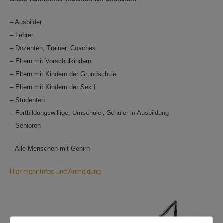
– Ausbilder
– Lehrer
– Dozenten, Trainer, Coaches
– Eltern mit Vorschulkindern
– Eltern mit Kindern der Grundschule
– Eltern mit Kindern der Sek I
– Studenten
– Fortbildungswillige, Umschüler, Schüler in Ausbildung
– Senioren
– Alle Menschen mit Gehirn
Hier mehr Infos und Anmeldung