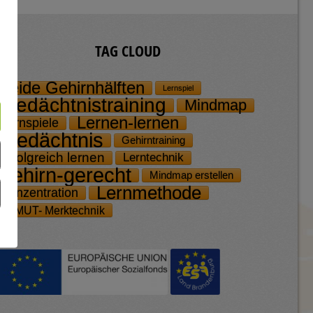
TAG CLOUD
beide Gehirnhälften
Lernspiel
Gedächtnis­training
Mindmap
Lernen-lernen
Lernspiele
Gedächtnis
Gehirntraining
erfolgreich lernen
Lerntechnik
gehirn-gerecht
Mindmap erstellen
Lernmethode
Konzentration
ALMUT- Merktechnik