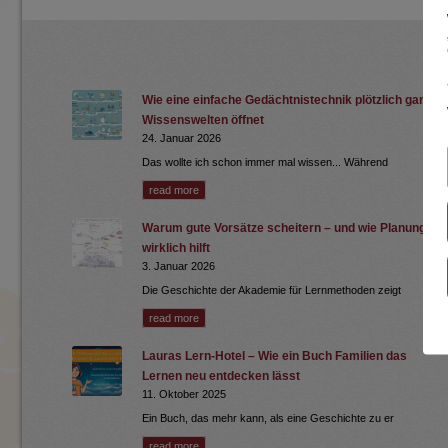
Wie eine einfache Gedächtnistechnik plötzlich ganze
Wissenswelten öffnet
24. Januar 2026
Das wollte ich schon immer mal wissen... Während
read more
Warum gute Vorsätze scheitern – und wie Planung
wirklich hilft
3. Januar 2026
Die Geschichte der Akademie für Lernmethoden zeigt
read more
Lauras Lern-Hotel – Wie ein Buch Familien das
Lernen neu entdecken lässt
11. Oktober 2025
Ein Buch, das mehr kann, als eine Geschichte zu er
read more