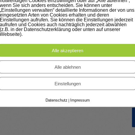
notwendigen Cookies einzuwilligen oder auf „Alle ablehnen“,
wenn Sie sich anders entscheiden. Sie können unter
„Einstellungen verwalten“ detaillierte Informationen der von uns
eingesetzten Arten von Cookies erhalten und deren
Einstellungen aufrufen. Sie können die Einstellungen jederzeit
!!! NICHTS VERPASSEN !!!!
aufrufen und Cookies auch nachträglich jederzeit abwählen
(z.B. in der Datenschutzerklärung oder unten auf unserer
Webseite).
Melden Sie sich für unseren Newsletter an und erhalten Sie
exklusive Inhalte aus unserem Blog!
Alle akzeptieren
Alle ablehnen
Einstellungen
Datenschutz
Impressum
|