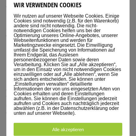
WIR VERWENDEN COOKIES
Abstand mächtigste. Aber wir sind auch immer darauf bedacht, beim
Lernen und Informieren immer mehrere Lernkanäle zu aktivieren.
Wir nutzen auf unserer Webseite Cookies. Einige
Cookies sind notwendig (z.B. für den Warenkorb)
Ein Podcast ist zwar hauptsächlich für die Ohren gedacht, aber er hat
andere sind nicht notwendig. Die nicht-
mehrere Vorteile.
notwendigen Cookies helfen uns bei der
Optimierung unseres Online-Angebotes, unserer
Wenn er interessanten Inhalt bringt.
Webseitenfunktionen und werden für
Marketingzwecke eingesetzt. Die Einwilligung
umfasst die Speicherung von Informationen auf
NOTIZEN MACHEN
Ihrem Endgerät, das Auslesen
personenbezogener Daten sowie deren
Verarbeitung. Klicken Sie auf „Alle akzeptieren“,
Falls du nicht gerade Auto fährst- Wie wäre es, wenn du dir beim
um in den Einsatz von nicht notwendigen Cookies
einzuwilligen oder auf „Alle ablehnen“, wenn Sie
Hören Notizen machst?
sich anders entscheiden. Sie können unter
Dann nimmst du noch mehr Informationen auf und das wäre gehirn-
„Einstellungen verwalten“ detaillierte
Informationen der von uns eingesetzten Arten von
gerecht.
Cookies erhalten und deren Einstellungen
Vielleicht warst du bereits in einem unserer
Seminare
und kannst
aufrufen. Sie können die Einstellungen jederzeit
aufrufen und Cookies auch nachträglich jederzeit
schon in Mindmap- Form mitschreiben, z.B. mit unserem
abwählen (z.B. in der Datenschutzerklärung oder
unten auf unserer Webseite).
vorbereiteten
Mindmap- Block
.
Die Sprache des Moderators ist authentisch. In diesem Podcast wird
Alle akzeptieren
nichts geschnitten oder beschönigt. Auch halte ich mich nicht ans