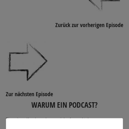
Zurück zur vorherigen Episode
Zur nächsten Episode
WARUM EIN PODCAST?
Ein weiterer Kanal zum Lernen wird aufgemacht. In unseren
Seminaren favorisieren wir den
visuellen Lernkanal.
Er ist der mit