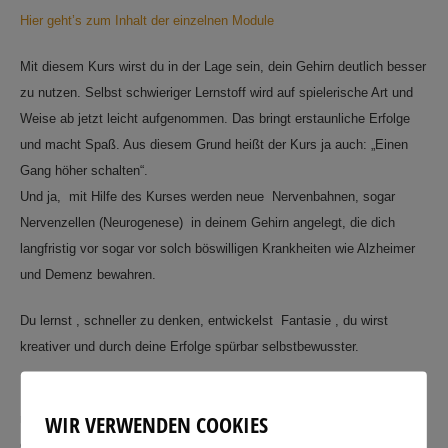
Hier geht’s zum Inhalt der einzelnen Module
Mit diesem Kurs wirst du in der Lage sein, dein Gehirn deutlich besser
zu nutzen. Selbst schwieriger Lernstoff wird auf spielerische Art und
Weise ab jetzt leicht aufgenommen. Das bringt erstaunliche Erfolge
und macht Spaß. Aus diesem Grund heißt der Kurs ja auch: „Einen
Gang höher schalten“.
Und ja, mit Hilfe des Kurses werden neue Nervenbahnen, sogar
Nervenzellen (Neurogenese) in deinem Gehirn angelegt, die dich
langfristig vor sogar vor solch böswilligen Krankheiten wie Alzheimer
und Demenz bewahren.
Du lernst , schneller zu denken, entwickelst Fantasie , du wirst
kreativer und durch deine Erfolge spürbar selbstbewusster.
Der komplette Kurs läuft in der Regel über 4 Monate, er ist individuell
WIR VERWENDEN COOKIES
nutzbar. Das heißt, du lernst immer dann, wenn du Zeit hast. Etwa
eine Stunde je Modul musst du aber einplanen.