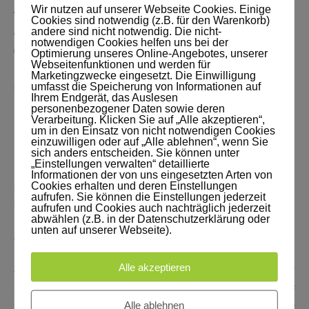
Wir nutzen auf unserer Webseite Cookies. Einige
Wenn du zum Kurs oder zu einzelnen Modulen Fragen hast, ruf mich
Cookies sind notwendig (z.B. für den Warenkorb)
andere sind nicht notwendig. Die nicht-
einfach an.
notwendigen Cookies helfen uns bei der
03361 57188
Optimierung unseres Online-Angebotes, unserer
Webseitenfunktionen und werden für
Der Kurs ist so strukturiert, dass der ausgewählte Lernstoff immer zur
Marketingzwecke eingesetzt. Die Einwilligung
umfasst die Speicherung von Informationen auf
richtigen Zeit wiederholt wird, um ihn dauerhaft abzuspeichern.
Ihrem Endgerät, das Auslesen
Ist doch clever, oder?
personenbezogener Daten sowie deren
Verarbeitung. Klicken Sie auf „Alle akzeptieren“,
um in den Einsatz von nicht notwendigen Cookies
Hier geht’s zum Inhalt der einzelnen Module
einzuwilligen oder auf „Alle ablehnen“, wenn Sie
sich anders entscheiden. Sie können unter
„Einstellungen verwalten“ detaillierte
Übrigens ist der Kurs modular angelegt. Du kannst auch erst einmal
Informationen der von uns eingesetzten Arten von
Cookies erhalten und deren Einstellungen
mit wenigen Modulen beginnen und später die restlichen später dazu
aufrufen. Sie können die Einstellungen jederzeit
kaufen.
aufrufen und Cookies auch nachträglich jederzeit
abwählen (z.B. in der Datenschutzerklärung oder
unten auf unserer Webseite).
Zitat von einer Teilnehmerin:
Alle akzeptieren
Mir hat der Online-Gedächtniskurs sehr viel Spaß gemacht, da
ich schon nach dem ersten Modul gesehen habe, dass es
Alle ablehnen
wirklich funktioniert und ich Erfolge hatte. Auch ich befinde