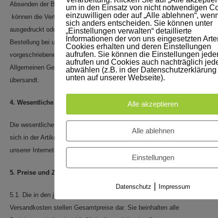
Verarbeitung. Klicken Sie auf „Alle akzeptier
Absenden der Bestellung über das Online – Warenkorbsystem
um in den Einsatz von nicht notwendigen C
einzuwilligen oder auf „Alle ablehnen“, wen
können die Vertragsdaten über die Druckfunktion des Browsers
sich anders entscheiden. Sie können unter
ausgedruckt oder elektronisch gesichert werden. Nach Zugang der
„Einstellungen verwalten“ detaillierte
Informationen der von uns eingesetzten Art
Bestellung bei uns werden die Bestelldaten, die gesetzlich
Cookies erhalten und deren Einstellungen
aufrufen. Sie können die Einstellungen jeder
vorgeschriebenen Informationen bei Fernabsatzverträgen und die
aufrufen und Cookies auch nachträglich jede
Allgemeinen Geschäftsbedingungen nochmals per E-Mail an Sie
abwählen (z.B. in der Datenschutzerklärung
unten auf unserer Webseite).
übersandt.
4. Wesentliche Merkmale der Ware oder Dienstleistung
Alle akzeptieren
Die wesentlichen Merkmale der Ware und/oder Dienstleistung finden
Alle ablehnen
sich in der Artikelbeschreibung und den ergänzenden Angaben auf
unserer Internetseite.
Einstellungen
5. Preise und Zahlungsmodalitäten
|
Datenschutz
Impressum
5.1. Die in den jeweiligen Angeboten angeführten Preise sowie die
Versandkosten stellen Gesamtpreise dar. Sie beinhalten alle