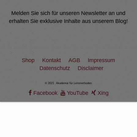
Melden Sie sich für unseren Newsletter an und
erhalten Sie exklusive Inhalte aus unserem Blog!
Shop
Kontakt
AGB
Impressum
Datenschutz
Disclaimer
© 2021 Akademie für Lernmethoden
Facebook
YouTube
Xing