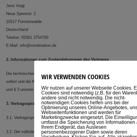
Jens Voigt
Neue Spreestr. 2
15517 Fürstenwalde
Deutschland
Telefon: 03361 3754700
E-Mail: info@mindstation.de
2. Informationen zum Zustandekommen des Vertrages
Die technischen Schritte zum Vertragsschluss, der Vertragsschluss
WIR VERWENDEN COOKIES
selbst und die Korrekturmöglichkeiten erfolgen nach Maßgabe des § 2
Wir nutzen auf unserer Webseite Cookies. E
und § 3 unserer Allgemeinen Geschäftsbedingungen (Teil I.).
Cookies sind notwendig (z.B. für den Waren
andere sind nicht notwendig. Die nicht-
notwendigen Cookies helfen uns bei der
3. Vertragssprache, Vertragstextspeicherung
Optimierung unseres Online-Angebotes, uns
Webseitenfunktionen und werden für
Marketingzwecke eingesetzt. Die Einwilligu
3.1. Vertragssprache ist deutsch.
umfasst die Speicherung von Informationen 
Ihrem Endgerät, das Auslesen
3.2. Der vollständige Vertragstext wird von uns nicht gespeichert. Vor
personenbezogener Daten sowie deren