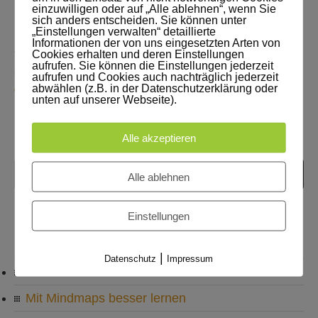
einzuwilligen oder auf „Alle ablehnen“, wenn Sie
sich anders entscheiden. Sie können unter
„Einstellungen verwalten“ detaillierte
Informationen der von uns eingesetzten Arten von
*Der Gedächtnis- Onlinekurs „Einen Gang höher schalten“
Cookies erhalten und deren Einstellungen
aufrufen. Sie können die Einstellungen jederzeit
unterliegt dem Urheberrecht und darf nicht kopiert oder
aufrufen und Cookies auch nachträglich jederzeit
abwählen (z.B. in der Datenschutzerklärung oder
weiterverschickt werden.
unten auf unserer Webseite).
Alle akzeptieren
Alle ablehnen
Einstellungen
KATEGORIEN
|
Datenschutz
Impressum
Neues aus Akademie und Lernwerkstatt
Mit Mindmaps besser lernen