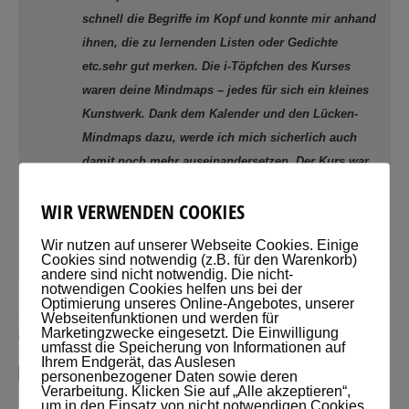
schnell die Begriffe im Kopf und konnte mir anhand
ihnen, die zu lernenden Listen oder Gedichte
etc.sehr gut merken. Die i-Töpfchen des Kurses
waren deine Mindmaps – jedes für sich ein kleines
Kunstwerk. Dank dem Kalender und den Lücken-
Mindmaps dazu, werde ich mich sicherlich auch
damit noch mehr auseinandersetzen. Der Kurs war
sehr abwechslungsreich: viele Hintergrund-
WIR VERWENDEN COOKIES
informationen bzw. Techniken wurden angeboten.
Wir nutzen auf unserer Webseite Cookies. Einige
Petra Herbst, Regensburg
Cookies sind notwendig (z.B. für den Warenkorb)
andere sind nicht notwendig. Die nicht-
notwendigen Cookies helfen uns bei der
Optimierung unseres Online-Angebotes, unserer
Sollten diese Argumente aber auf dich nicht zutreffen, dann kann ich
Webseitenfunktionen und werden für
Marketingzwecke eingesetzt. Die Einwilligung
dir nur empfehlen, den Kurs zu buchen. Das geht hier:
umfasst die Speicherung von Informationen auf
Ihrem Endgerät, das Auslesen
personenbezogener Daten sowie deren
Verarbeitung. Klicken Sie auf „Alle akzeptieren“,
um in den Einsatz von nicht notwendigen Cookies