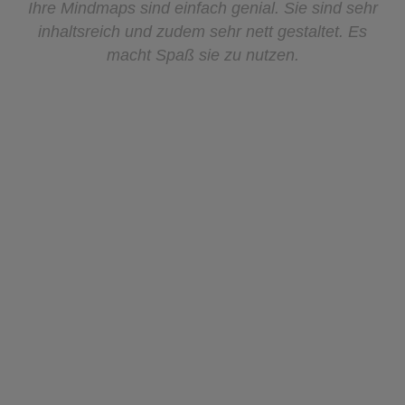
Es war durch und durch ein so schöner und
erfolgreicher Tag bei uns in der Schule! Vielen
Dank noch ein mal! Ich werde seit Montag von
Kindern, Lehrern und Eltern angesprochen, die wie
verrückt Mindmaps malen, die immer noch Flüsse
und Komponisten aufsagen können, usw… Du
hast eine wahre Lern-Euphorie bei uns
losgetreten.