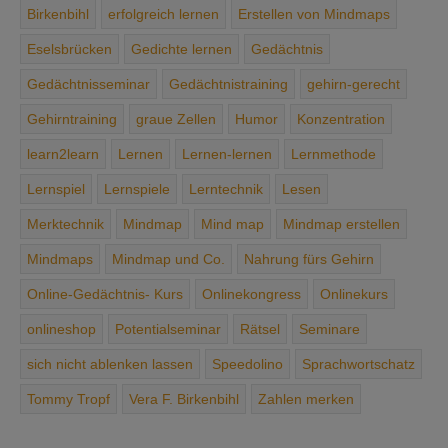
Birkenbihl
erfolgreich lernen
Erstellen von Mindmaps
Eselsbrücken
Gedichte ­lernen
Gedächtnis
Gedächtnisseminar
Gedächtnis­training
gehirn-gerecht
Gehirntraining
graue Zellen
Humor
Konzentration
learn2learn
Lernen
Lernen-lernen
Lernmethode
Lernspiel
Lernspiele
Lerntechnik
Lesen
Merktechnik
Mindmap
Mind map
Mindmap erstellen
Mindmaps
Mindmap und Co.
Nahrung ­fürs ­Gehirn
Online-Gedächtnis- Kurs
Onlinekongress
Onlinekurs
onlineshop
Potentialseminar
Rätsel
Seminare
sich ­nicht ­ablenken ­lassen
Speedolino
Sprachwortschatz
Tommy Tropf
Vera F. Birkenbihl
Zahlen merken