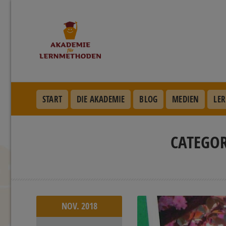
START
DIE AKADEMIE
BLOG
MEDIEN
LER
CATEGOR
NOV.
2018