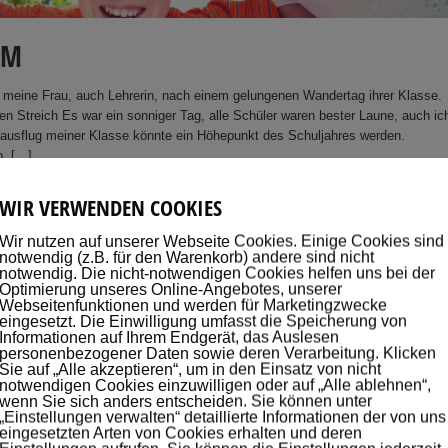
MM
 meine Frau, auch Lehrerin, nach einem gelungenen Wandertag ihrer Klasse.
en Streich Es war ein sonniger Tag, alle Schüler waren bester Laune, auch ic
inausflug meiner Klasse könnte ein Höhepunkt des Schuljahres werden.
o, […]
WIR VERWENDEN COOKIES
Wir nutzen auf unserer Webseite Cookies. Einige Cookies sind
notwendig (z.B. für den Warenkorb) andere sind nicht
notwendig. Die nicht-notwendigen Cookies helfen uns bei der
Optimierung unseres Online-Angebotes, unserer
Webseitenfunktionen und werden für Marketingzwecke
eingesetzt. Die Einwilligung umfasst die Speicherung von
Informationen auf Ihrem Endgerät, das Auslesen
personenbezogener Daten sowie deren Verarbeitung. Klicken
Sie auf „Alle akzeptieren“, um in den Einsatz von nicht
notwendigen Cookies einzuwilligen oder auf „Alle ablehnen“,
wenn Sie sich anders entscheiden. Sie können unter
„Einstellungen verwalten“ detaillierte Informationen der von uns
eingesetzten Arten von Cookies erhalten und deren