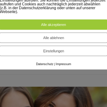
Einstellungen aufrufen. Sie können die Einstellungen jederzeit
aufrufen und Cookies auch nachträglich jederzeit abwählen
(z.B. in der Datenschutzerklärung oder unten auf unserer
Webseite).
Alle akzeptieren
S DEM SPORTUNTERRICHT
Alle ablehnen
rtunterricht Leichtathletik: „Heute habe ich im Hofsprung eine 2 bekommen.“
Einstellungen
chulhof kann man benoten) Judo: „Ein Judoka muss standhaft sein.“ „Man
nterarme oben sind.“ Hochsprung: „Heute lernen wir die Lattenüberquerung. Zu
 […]
Datenschutz
Impressum
|