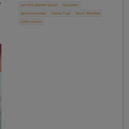
e
sich ­nicht ­ablenken ­lassen
Speedolino
Sprachwortschatz
Tommy Tropf
Vera F. Birkenbihl
Zahlen merken