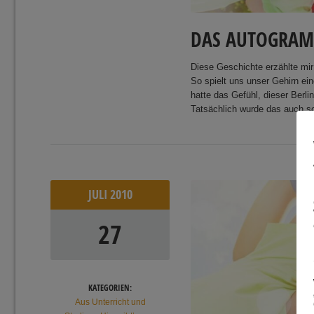
DAS AUTOGRA
Diese Geschichte erzählte mir
So spielt uns unser Gehirn ein
hatte das Gefühl, dieser Berl
Tatsächlich wurde das auch s
JULI
2010
27
KATEGORIEN:
Aus Unterricht und