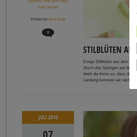
Studium
,
Hier gibt’s was
zum Lachen
Posted by
Jens Voigt
0
STILBLÜTEN AU
Einige Stilblüten aus dem Spo
(Auch das Springen auf dem S
dreht die Arme so, dass die U
Landung kommen wir nächste
JULI
2010
07