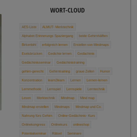
WORT-CLOUD
AES-Liste
ALMUT- Merktechnik
Alphabet ­Erinnerungs ­Spaziergang
beide Gehirnhälften
Birkenbihl
erfolgreich lernen
Erstellen von Mindmaps
Eselsbrücken
Gedichte ­lernen
Gedächtnis
Gedächtnisseminar
Gedächtnis­training
gehirn-gerecht
Gehirntraining
graue Zellen
Humor
Konzentration
learn2learn
Lernen
Lernen-lernen
Lernmethode
Lernspiel
Lernspiele
Lerntechnik
Lesen
Merktechnik
Mindmap
Mind map
Mindmap erstellen
Mindmaps
Mindmap und Co.
Nahrung ­fürs ­Gehirn
Online-Gedächtnis- Kurs
Onlinekongress
Onlinekurs
onlineshop
Potentialseminar
Rätsel
Seminare