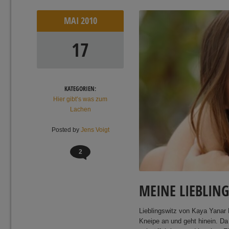
MAI
2010
17
KATEGORIEN:
Hier gibt’s was zum
Lachen
Posted by
Jens Voigt
2
MEINE LIEBLIN
Lieblingswitz von Kaya Yanar 
Kneipe an und geht hinein. D