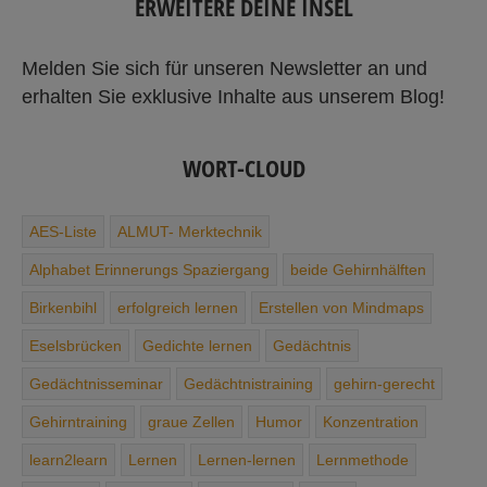
ERWEITERE DEINE INSEL
Melden Sie sich für unseren Newsletter an und
erhalten Sie exklusive Inhalte aus unserem Blog!
WORT-CLOUD
AES-Liste
ALMUT- Merktechnik
Alphabet ­Erinnerungs ­Spaziergang
beide Gehirnhälften
Birkenbihl
erfolgreich lernen
Erstellen von Mindmaps
Eselsbrücken
Gedichte ­lernen
Gedächtnis
Gedächtnisseminar
Gedächtnis­training
gehirn-gerecht
Gehirntraining
graue Zellen
Humor
Konzentration
learn2learn
Lernen
Lernen-lernen
Lernmethode