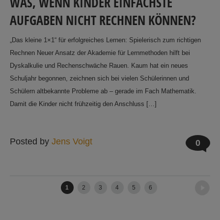
WAS, WENN KINDER EINFACHSTE
AUFGABEN NICHT RECHNEN KÖNNEN?
„Das kleine 1×1“ für erfolgreiches Lernen: Spielerisch zum richtigen
Rechnen Neuer Ansatz der Akademie für Lernmethoden hilft bei
Dyskalkulie und Rechenschwäche Rauen. Kaum hat ein neues
Schuljahr begonnen, zeichnen sich bei vielen Schülerinnen und
Schülern altbekannte Probleme ab – gerade im Fach Mathematik.
Damit die Kinder nicht frühzeitig den Anschluss […]
Posted by
Jens Voigt
0
Older posts
→
1
2
3
4
5
6