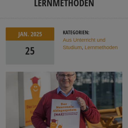
LERNMETHODEN
KATEGORIEN:
JAN.
2025
Aus Unterricht und
25
Studium
,
Lernmethoden