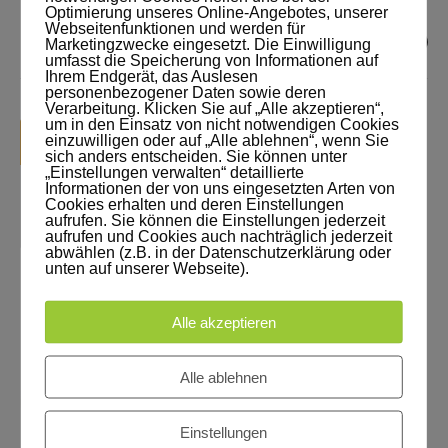
Optimierung unseres Online-Angebotes, unserer
Webseitenfunktionen und werden für
Posted by
Jens Voigt
0
Marketingzwecke eingesetzt. Die Einwilligung
umfasst die Speicherung von Informationen auf
Ihrem Endgerät, das Auslesen
personenbezogener Daten sowie deren
Verarbeitung. Klicken Sie auf „Alle akzeptieren“,
um in den Einsatz von nicht notwendigen Cookies
KATEGORIEN:
MÄRZ
2018
einzuwilligen oder auf „Alle ablehnen“, wenn Sie
sich anders entscheiden. Sie können unter
Lernmethoden
,
Neues
„Einstellungen verwalten“ detaillierte
09
aus Akademie und
Informationen der von uns eingesetzten Arten von
Cookies erhalten und deren Einstellungen
Lernwerkstatt
aufrufen. Sie können die Einstellungen jederzeit
aufrufen und Cookies auch nachträglich jederzeit
abwählen (z.B. in der Datenschutzerklärung oder
unten auf unserer Webseite).
Alle akzeptieren
Alle ablehnen
Einstellungen