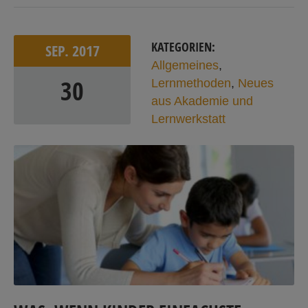
KATEGORIEN:
SEP.
2017
Allgemeines
,
30
Lernmethoden
,
Neues
aus Akademie und
Lernwerkstatt