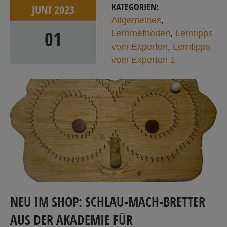
KATEGORIEN:
JUNI
2023
Allgemeines
,
01
Lernmethoden
,
Lerntipps
vom Experten
,
Lerntipps
vom Experten 1
NEU IM SHOP: SCHLAU-MACH-BRETTER
AUS DER AKADEMIE FÜR