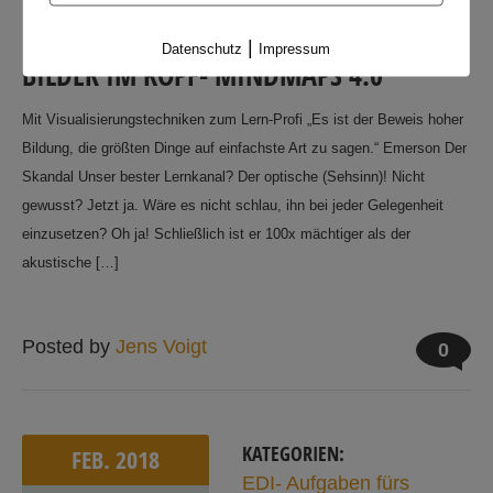
|
Datenschutz
Impressum
BILDER IM KOPF- MINDMAPS 4.0
Mit Visualisierungstechniken zum Lern-Profi „Es ist der Beweis hoher
Bildung, die größten Dinge auf einfachste Art zu sagen.“ Emerson Der
Skandal Unser bester Lernkanal? Der optische (Sehsinn)! Nicht
gewusst? Jetzt ja. Wäre es nicht schlau, ihn bei jeder Gelegenheit
einzusetzen? Oh ja! Schließlich ist er 100x mächtiger als der
akustische […]
Posted by
Jens Voigt
0
KATEGORIEN:
FEB.
2018
EDI- Aufgaben fürs