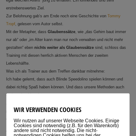
egal welchen Alters jung zu erhalten. Ein lohnendes und sehr
erstrebenswertes Ziel.
Zur Belohnung gab‘s am Ende noch eine Geschichte von
Tommy
Tropf
, gelesen vom Autor selbst.
Mit der Metapher, dass
Glaubenssätze
, wie „das Gehirn baut immer
nur ab“ oder „im Alter kann man nur noch verwalten und nicht mehr
gestalten“ eben
nichts weiter als Glaubenssätze
sind, schloss das
Training mit diesen herrlich aktiven Menschen der zweiten
Lebenshälfte.
Was ich als Trainer aus dem Treffen dankbar mitnehme:
Ich habe gelernt, dass auch Blinde Speedolino spielen können und
dabei richtig Spaß haben können. Und dass unsere Methoden auch
anderes bewirken können:
„
Herr Voigt, wir haben unseren Freund schon jahrelang nicht mehr so
WIR VERWENDEN COOKIES
glücklich gesehen, wie in diesen beiden Treffen. Seine Verzweiflung
des nachlassenden Gedächtnis scheint in dieser Zeit wie verflogen
.“
Wir nutzen auf unserer Webseite Cookies. Einige
Cookies sind notwendig (z.B. für den Warenkorb)
andere sind nicht notwendig. Die nicht-
Wir alle freuen uns schon aufs nächste Mal.
notwendigen Cookies helfen uns bei der