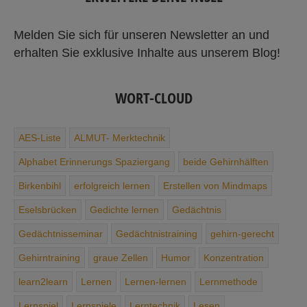
Melden Sie sich für unseren Newsletter an und
erhalten Sie exklusive Inhalte aus unserem Blog!
WORT-CLOUD
AES-Liste
ALMUT- Merktechnik
Alphabet ­Erinnerungs ­Spaziergang
beide Gehirnhälften
Birkenbihl
erfolgreich lernen
Erstellen von Mindmaps
Eselsbrücken
Gedichte ­lernen
Gedächtnis
Gedächtnisseminar
Gedächtnis­training
gehirn-gerecht
Gehirntraining
graue Zellen
Humor
Konzentration
learn2learn
Lernen
Lernen-lernen
Lernmethode
Lernspiel
Lernspiele
Lerntechnik
Lesen