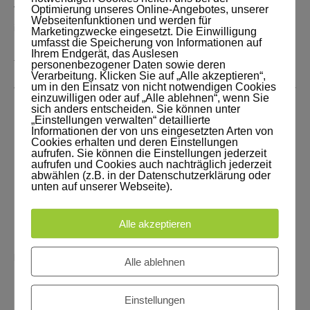
Optimierung unseres Online-Angebotes, unserer
Vielleicht stoßen dann ja noch mehr Mitstreiter dazu. Wir treffen uns
Webseitenfunktionen und werden für
immer jeden zweiten und vierten Mittwoch im Monat von 15.30- 16.30
Marketingzwecke eingesetzt. Die Einwilligung
umfasst die Speicherung von Informationen auf
Uhr im Fürstenwalder Tränkeweg 11. Bushaltestelle ist direkt vor der
Ihrem Endgerät, das Auslesen
personenbezogener Daten sowie deren
Tür.
Verarbeitung. Klicken Sie auf „Alle akzeptieren“,
um in den Einsatz von nicht notwendigen Cookies
einzuwilligen oder auf „Alle ablehnen“, wenn Sie
Lösung des Rätsels:
sich anders entscheiden. Sie können unter
„Einstellungen verwalten“ detaillierte
Es handelte sich um Knabberfische, die es
Informationen der von uns eingesetzten Arten von
Cookies erhalten und deren Einstellungen
lieben, Füße von der Hornhaut zu befreien.
aufrufen. Sie können die Einstellungen jederzeit
aufrufen und Cookies auch nachträglich jederzeit
abwählen (z.B. in der Datenschutzerklärung oder
Bis zum nächsten Mal
unten auf unserer Webseite).
Euer Jens
Alle akzeptieren
Hier übrigens die Spiele, die den agilen Senioren solche Freude
bereitet haben:
Alle ablehnen
Einstellungen