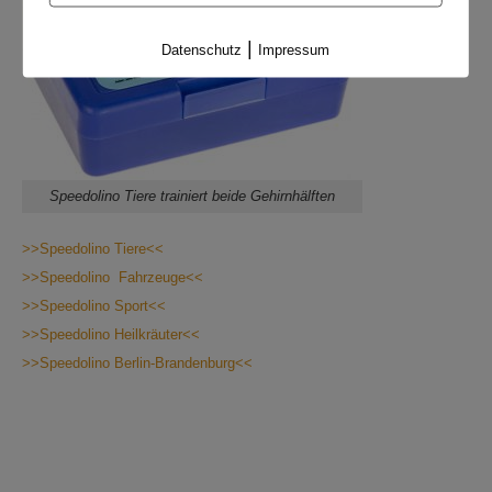
|
Datenschutz
Impressum
Speedolino Tiere trainiert beide Gehirnhälften
>>Speedolino Tiere<<
>>Speedolino Fahrzeuge<<
>>Speedolino Sport<<
>>Speedolino Heilkräuter<<
>>Speedolino Berlin-Brandenburg<<