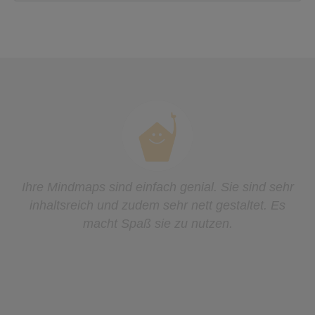
Es war durch und durch ein so schöner und
erfolgreicher Tag bei uns in der Schule! Vielen
Dank noch ein mal! Ich werde seit Montag von
Kindern, Lehrern und Eltern angesprochen, die wie
verrückt Mindmaps malen, die immer noch Flüsse
und Komponisten aufsagen können, usw… Du
hast eine wahre Lern-Euphorie bei uns
losgetreten.