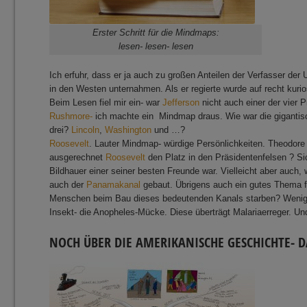
Erster Schritt für die Mindmaps:
lesen- lesen- lesen
Ich erfuhr, dass er ja auch zu großen Anteilen der Verfasser de
in den Westen unternahmen. Als er regierte wurde auf recht kur
Beim Lesen fiel mir ein- war
Jefferson
nicht auch einer der vier 
Rushmore-
ich machte ein Mindmap draus. Wie war die gigantis
drei?
Lincoln
,
Washington
und …?
Roosevelt
. Lauter Mindmap- würdige Persönlichkeiten. Theodore
ausgerechnet
Roosevelt
den Platz in den Präsidentenfelsen ? Sic
Bildhauer einer seiner besten Freunde war. Vielleicht aber auch, 
auch der
Panamakanal
gebaut. Übrigens auch ein gutes Thema f
Menschen beim Bau dieses bedeutenden Kanals starben? Weniger
Insekt- die Anopheles-Mücke. Diese überträgt Malariaerreger. U
NOCH ÜBER DIE AMERIKANISCHE GESCHICHTE- 