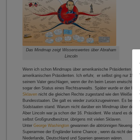
Das Mindmap zeigt Wissenswertes über Abraham
Lincoln
Wenn ich schon Mindmaps über amerikanische Präsidenten anleg
amerikanischen Präsidenten. Ich erfuhr, er selbst ging nur 15 Mo
seinem Vater geschlagen, wenn der ihn beim Lesen erwischte. Do
sogar den Status eines Rechtsanwalts. Später wurde er der bes
Sklaven
nicht die gleichen Rechte zugestand wie den Weißen. A
Bundesstaaten. Die galt es wieder zurückzugewinnen. Es begann d
Südstaaten stand. Warum nicht darüber ein Mindmap über den
S
Aber Lincoln war ja schon der 16. Präsident. Wie stand es denn
selbst Großgrundbesitzer, übrigens mit vielen Sklaven.
Unter
George Washington
gewannen die abtrünnigen Neuengland
Superarmee der Engländer keine Chance , wenn da nicht der unbe
Niederlande, Deutschland und Spanien gewesen wären.