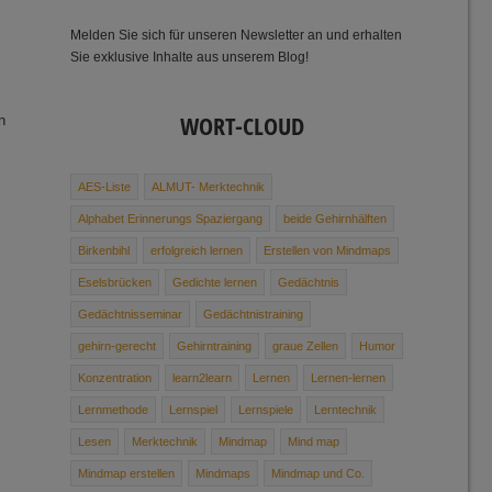
Melden Sie sich für unseren Newsletter an und erhalten
Sie exklusive Inhalte aus unserem Blog!
WORT-CLOUD
n
AES-Liste
ALMUT- Merktechnik
Alphabet ­Erinnerungs ­Spaziergang
beide Gehirnhälften
Birkenbihl
erfolgreich lernen
Erstellen von Mindmaps
Eselsbrücken
Gedichte ­lernen
Gedächtnis
Gedächtnisseminar
Gedächtnis­training
s
gehirn-gerecht
Gehirntraining
graue Zellen
Humor
Konzentration
learn2learn
Lernen
Lernen-lernen
Lernmethode
Lernspiel
Lernspiele
Lerntechnik
Lesen
Merktechnik
Mindmap
Mind map
Mindmap erstellen
Mindmaps
Mindmap und Co.