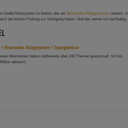
 ein Gedächtnissystem zu betten, das wir
Neuronales Ablagesystem
nennen. I
ach der letzten Prüfung zur Verfügung haben. Und das nenne ich nachhaltig.
EL
t =
Neuronales Ablagesystem
= Topergebnisse
nserer Abonnenten haben mittlerweile über 240 Themen gesammelt. Ich bin
Million abräumt.