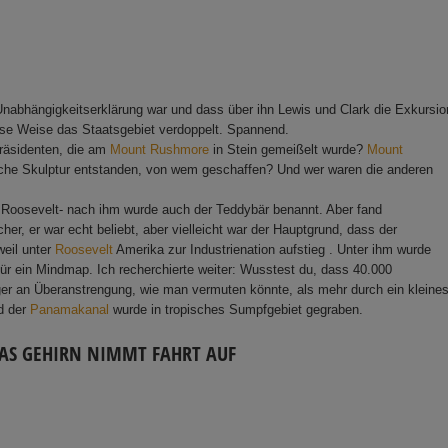
r Unabhängigkeitserklärung war und dass über ihn Lewis und Clark die Exkursio
iose Weise das Staatsgebiet verdoppelt. Spannend.
Präsidenten, die am
Mount Rushmore
in Stein gemeißelt wurde?
Mount
che Skulptur entstanden, von wem geschaffen? Und wer waren die anderen
 Roosevelt- nach ihm wurde auch der Teddybär benannt. Aber fand
her, er war echt beliebt, aber vielleicht war der Hauptgrund, dass der
weil unter
Roosevelt
Amerika zur Industrienation aufstieg . Unter ihm wurde
ür ein Mindmap. Ich recherchierte weiter: Wusstest du, dass 40.000
 an Überanstrengung, wie man vermuten könnte, als mehr durch ein kleine
nd der
Panamakanal
wurde in tropisches Sumpfgebiet gegraben.
DAS GEHIRN NIMMT FAHRT AUF