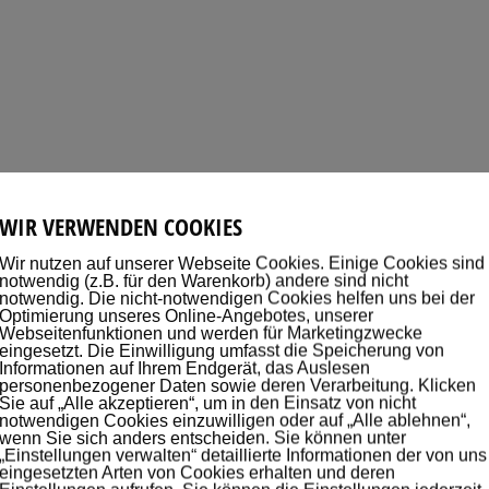
WIR VERWENDEN COOKIES
e, darf natürlich
Abraham Lincoln
nicht fehlen, der bekannteste aller
Wir nutzen auf unserer Webseite Cookies. Einige Cookies sind
nate zur Schule, weil sein Vater es nicht wollte. Man sagt, er wurde sogar vo
notwendig (z.B. für den Warenkorb) andere sind nicht
ch Abraham war ein Meister der Selbstbildung. Als Autodidakt erwarb er sich
notwendig. Die nicht-notwendigen Cookies helfen uns bei der
te Redner seiner Partei. Er empfand es als undemokratisch, dass man den
Optimierung unseres Online-Angebotes, unserer
ls er Präsident der vereinigten Staaten wurde, kam es zum Massenaustritt vo
Webseitenfunktionen und werden für Marketingzwecke
eingesetzt. Die Einwilligung umfasst die Speicherung von
er erste Krieg des Industriezeitalters, an dessen Ende die Niederlage der
Informationen auf Ihrem Endgerät, das Auslesen
ezessionskrieg
zeichnen?
personenbezogener Daten sowie deren Verarbeitung. Klicken
 mit dem ersten-
George Washington
? Der war ja erst in englischen Diensten,
Sie auf „Alle akzeptieren“, um in den Einsatz von nicht
notwendigen Cookies einzuwilligen oder auf „Alle ablehnen“,
wenn Sie sich anders entscheiden. Sie können unter
- Kolonien den
Unabhängigkeitskrieg
. Normalerweise hatten sie gegen eine
„Einstellungen verwalten“ detaillierte Informationen der von uns
dingte Freiheitswille und die starken Verbündeten aus Frankreich,
eingesetzten Arten von Cookies erhalten und deren