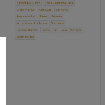
Nahrung ­fürs ­Gehirn
Online-Gedächtnis- Kurs
Onlinekongress
Onlinekurs
onlineshop
Potentialseminar
Rätsel
Seminare
sich ­nicht ­ablenken ­lassen
Speedolino
Sprachwortschatz
Tommy Tropf
Vera F. Birkenbihl
Zahlen merken
n
n