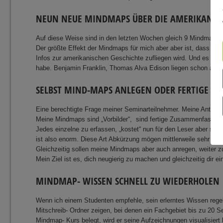
NEUN NEUE MINDMAPS ÜBER DIE AMERIKANISC
Auf diese Weise sind in den letzten Wochen gleich 9 Mindmaps 
Der größte Effekt der Mindmaps für mich aber aber ist, dass ich 
Infos zur amerikanischen Geschichte zufliegen wird. Und es wird 
habe. Benjamin Franklin, Thomas Alva Edison liegen schon auf
SELBST MIND-MAPS ANLEGEN ODER FERTIGE N
Eine berechtigte Frage meiner Seminarteilnehmer. Meine Antwort
Meine Mindmaps sind „Vorbilder“, sind fertige Zusammenfassung
Jedes einzelne zu erfassen, „kostet“ nun für den Leser aber sta
ist also enorm. Diese Art Abkürzung mögen mittlerweile sehr viel
Gleichzeitig sollen meine Mindmaps aber auch anregen, weiter zu
Mein Ziel ist es, dich neugierig zu machen und gleichzeitig dir 
MINDMAP- WISSEN SCHNELL ZU WIEDERHOLEN
Wenn ich einem Studenten empfehle, sein erlerntes Wissen regel
Mitschreib- Ordner zeigen, bei denen ein Fachgebiet bis zu 20 Sei
Mindmap- Kurs belegt, wird er seine Aufzeichnungen visualisier