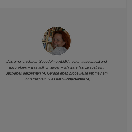
Das ging ja schnell- Speedolino ALMUT sofort ausgepackt und
ausprobiert – was soll ich sagen – ich wäre fast zu spät zum
ge
Bus/Arbeit gekommen :-)) Gerade eben probeweise mit meinem
Sohn gespielt => es hat Suchtpotential :-))
S
Sp
an
k