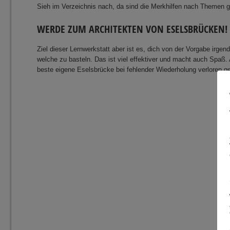
Sieh im Verzeichnis nach, da sind die Merkhilfen nach Themen g
WERDE ZUM ARCHITEKTEN VON ESELSBRÜCKEN!
Ziel dieser Lernwerkstatt aber ist es, dich von der Vorgabe irg
welche zu basteln. Das ist viel effektiver und macht auch Spaß. A
beste eigene Eselsbrücke bei fehlender Wiederholung verloren g