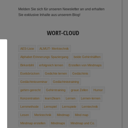
Melden Sie sich für unseren Newsletter an und erhalten
Sie exklusive Inhalte aus unserem Blog!
WORT-CLOUD
AES-Liste
ALMUT- Merktechnik
Alphabet ­Erinnerungs ­Spaziergang
beide Gehirnhälften
Birkenbihl
erfolgreich lernen
Erstellen von Mindmaps
Eselsbrücken
Gedichte ­lernen
Gedächtnis
Gedächtnisseminar
Gedächtnis­training
gehirn-gerecht
Gehirntraining
graue Zellen
Humor
Konzentration
learn2learn
Lernen
Lernen-lernen
Lernmethode
Lernspiel
Lernspiele
Lerntechnik
Lesen
Merktechnik
Mindmap
Mind map
Mindmap erstellen
Mindmaps
Mindmap und Co.