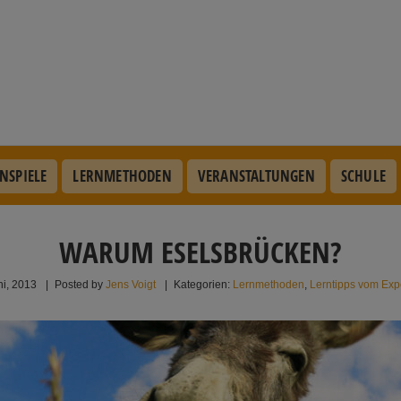
NSPIELE
LERNMETHODEN
VERANSTALTUNGEN
SCHULE
WARUM ESELSBRÜCKEN?
ni, 2013
|
Posted by
Jens Voigt
|
Kategorien:
Lernmethoden
,
Lerntipps vom Exp