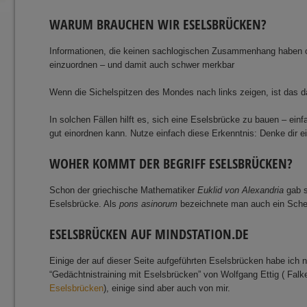
WARUM BRAUCHEN WIR ESELSBRÜCKEN?
Informationen, die keinen sachlogischen Zusammenhang haben ode
einzuordnen – und damit auch schwer merkbar
Wenn die Sichelspitzen des Mondes nach links zeigen, ist da
In solchen Fällen hilft es, sich eine Eselsbrücke zu bauen – ei
gut einordnen kann. Nutze einfach diese Erkenntnis: Denke dir ei
WOHER KOMMT DER BEGRIFF ESELSBRÜCKEN?
Schon der griechische Mathematiker
Euklid von Alexandria
gab s
Eselsbrücke. Als
pons asinorum
bezeichnete man auch ein Schema
ESELSBRÜCKEN AUF MINDSTATION.DE
Einige der auf dieser Seite aufgeführten Eselsbrücken habe ic
“Gedächtnistraining mit Eselsbrücken” von Wolfgang Ettig ( Fa
Eselsbrücken
), einige sind aber auch von mir.