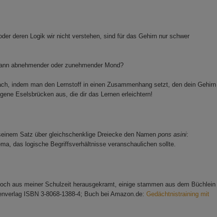
r deren Logik wir nicht verstehen, sind für das Gehirn nur schwer
s dann abnehmender oder zunehmender Mond?
nfach, indem man den Lernstoff in einen Zusammenhang setzt, den dein Gehirn
gene Eselsbrücken aus, die dir das Lernen erleichtern!
einem Satz über gleichschenklige Dreiecke den Namen
pons asini
:
, das logische Begriffsverhältnisse veranschaulichen sollte.
h noch aus meiner Schulzeit herausgekramt, einige stammen aus dem Büchlein
lkenverlag ISBN 3-8068-1388-4; Buch bei Amazon.de:
Gedächtnistraining mit