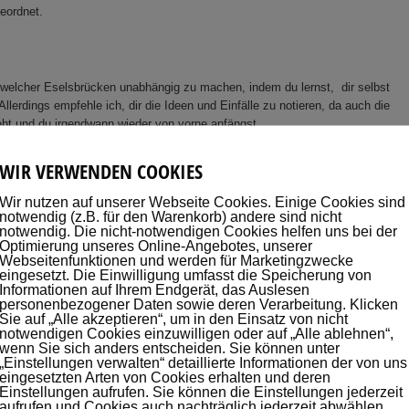
eordnet.
endwelcher Eselsbrücken unabhängig zu machen, indem du lernst, dir selbst
llerdings empfehle ich, dir die Ideen und Einfälle zu notieren, da auch die
eht und du irgendwann wieder von vorne anfängst.
WIR VERWENDEN COOKIES
Wir nutzen auf unserer Webseite Cookies. Einige Cookies sind
notwendig (z.B. für den Warenkorb) andere sind nicht
notwendig. Die nicht-notwendigen Cookies helfen uns bei der
Optimierung unseres Online-Angebotes, unserer
Webseitenfunktionen und werden für Marketingzwecke
eingesetzt. Die Einwilligung umfasst die Speicherung von
Informationen auf Ihrem Endgerät, das Auslesen
personenbezogener Daten sowie deren Verarbeitung. Klicken
Sie auf „Alle akzeptieren“, um in den Einsatz von nicht
notwendigen Cookies einzuwilligen oder auf „Alle ablehnen“,
wenn Sie sich anders entscheiden. Sie können unter
„Einstellungen verwalten“ detaillierte Informationen der von uns
eingesetzten Arten von Cookies erhalten und deren
Einstellungen aufrufen. Sie können die Einstellungen jederzeit
aufrufen und Cookies auch nachträglich jederzeit abwählen