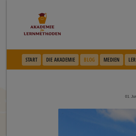
START
DIE AKADEMIE
BLOG
MEDIEN
LER
01. Ju