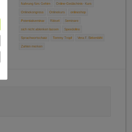
Nahrung ­fürs ­Gehirn
Online-Gedächtnis- Kurs
Onlinekongress
Onlinekurs
onlineshop
Potentialseminar
Rätsel
Seminare
sich ­nicht ­ablenken ­lassen
Speedolino
Sprachwortschatz
Tommy Tropf
Vera F. Birkenbihl
Zahlen merken