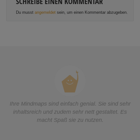
SCHREIBE EINEN KOMMENTAR
Du musst
angemeldet
sein, um einen Kommentar abzugeben.
Es war durch und durch ein so schöner und
erfolgreicher Tag bei uns in der Schule! Vielen
Dank noch ein mal! Ich werde seit Montag von
Kindern, Lehrern und Eltern angesprochen, die wie
verrückt Mindmaps malen, die immer noch Flüsse