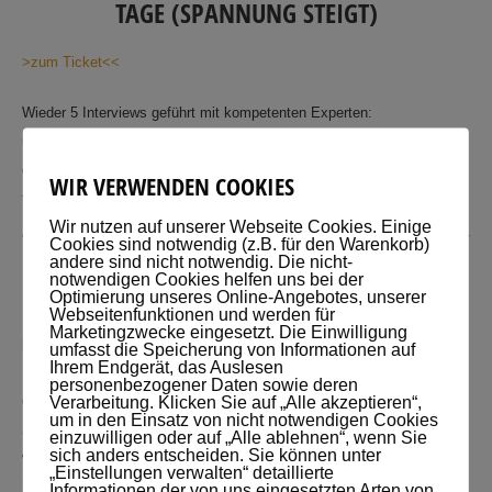
TAGE (SPANNUNG STEIGT)
>zum Ticket<<
Wieder 5 Interviews geführt mit kompetenten Experten:
u.a Heike Eva Maria Jaenicke referierte über Neurografik und das
grafische Gestalten. Ich war nach Stunden Interviews danach
WIR VERWENDEN COOKIES
tiefenentspannt, denn ich habe live mit gezeichnet
Wir nutzen auf unserer Webseite Cookies. Einige
Cookies sind notwendig (z.B. für den Warenkorb)
EDI- AUFGABE
andere sind nicht notwendig. Die nicht-
notwendigen Cookies helfen uns bei der
Optimierung unseres Online-Angebotes, unserer
Webseitenfunktionen und werden für
1. Beobachte dich einmal selbst, wie du dich fortbildest, mach dazu
Marketingzwecke eingesetzt. Die Einwilligung
pro Tag eine Notiz, was du heute Neues gelernt hast. Das kann in
umfasst die Speicherung von Informationen auf
Ihrem Endgerät, das Auslesen
Form einer ABC- Liste sein, du kannst den Tagesplaner nutzen oder
personenbezogener Daten sowie deren
einfach ein kleines Heft. Mach das mindestens 14 Tage lang.
Verarbeitung. Klicken Sie auf „Alle akzeptieren“,
um in den Einsatz von nicht notwendigen Cookies
2. Falls du noch kein Ticket hast: Besorg dir eines und erzähle es
einzuwilligen oder auf „Alle ablehnen“, wenn Sie
sich anders entscheiden. Sie können unter
weiter, besser noch- schicke den Link weiter:
„Einstellungen verwalten“ detaillierte
>>Ticket zum Learn2learn-Online-Kongress<<
Informationen der von uns eingesetzten Arten von