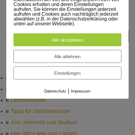
Cookies erhalten und deren Einstellungen
aufrufen. Sie können die Einstellungen jederzeit
aufrufen und Cookies auch nachträglich jederzeit
abwählen (z.B. in der Datenschutzerklärung oder
unten auf unserer Webseite).
Alle akzeptieren
Alle ablehnen
KATEGORIEN
Einstellungen
Neues aus Akademie und Lernwerkstatt
Mit Mindmaps besser lernen
|
Datenschutz
Impressum
Lernmethoden
Tipps für Gehirnbenutzer
Aus Unterricht und Studium
Hier gibt’s was zum Lachen