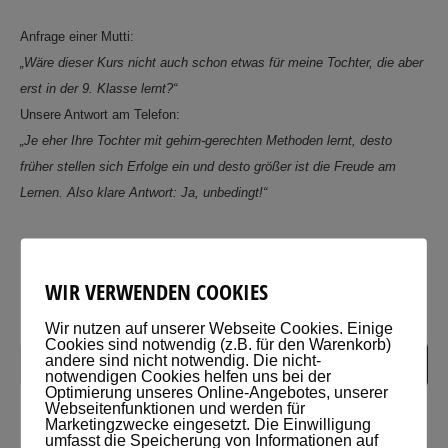
Anfrage einer Mutti:
„Wäre dieser Kurs nicht auch schon etwas für meine Tochter, die aber
erst in der 9. Klasse lernt?“
Unsere Antwort am Telefon:
„Je eher Ihre Tochter mit gehirn-gerechten Methoden lernt, desto
früher stellen sich Erfolge ein und desto größer ist die Freude am
Lernen. Also klare Antwort: Ja, unbedingt!“
WIR VERWENDEN COOKIES
Wir nutzen auf unserer Webseite Cookies. Einige
Cookies sind notwendig (z.B. für den Warenkorb)
andere sind nicht notwendig. Die nicht-
notwendigen Cookies helfen uns bei der
Optimierung unseres Online-Angebotes, unserer
Webseitenfunktionen und werden für
Marketingzwecke eingesetzt. Die Einwilligung
KATEGORIEN
umfasst die Speicherung von Informationen auf