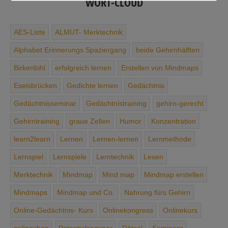
WORT-CLOUD
AES-Liste
ALMUT- Merktechnik
Alphabet ­Erinnerungs ­Spaziergang
beide Gehirnhälften
Birkenbihl
erfolgreich lernen
Erstellen von Mindmaps
Eselsbrücken
Gedichte ­lernen
Gedächtnis
Gedächtnisseminar
Gedächtnis­training
gehirn-gerecht
Gehirntraining
graue Zellen
Humor
Konzentration
learn2learn
Lernen
Lernen-lernen
Lernmethode
Lernspiel
Lernspiele
Lerntechnik
Lesen
Merktechnik
Mindmap
Mind map
Mindmap erstellen
Mindmaps
Mindmap und Co.
Nahrung ­fürs ­Gehirn
Online-Gedächtnis- Kurs
Onlinekongress
Onlinekurs
onlineshop
Potentialseminar
Rätsel
Seminare