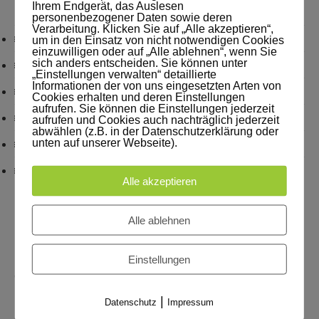
Ihrem Endgerät, das Auslesen
personenbezogener Daten sowie deren
Verarbeitung. Klicken Sie auf „Alle akzeptieren“,
Neues aus Akademie und Lernwerkstatt
um in den Einsatz von nicht notwendigen Cookies
einzuwilligen oder auf „Alle ablehnen“, wenn Sie
sich anders entscheiden. Sie können unter
Mit Mindmaps besser lernen
„Einstellungen verwalten“ detaillierte
Informationen der von uns eingesetzten Arten von
Lernmethoden
Cookies erhalten und deren Einstellungen
aufrufen. Sie können die Einstellungen jederzeit
Tipps für Gehirnbenutzer
aufrufen und Cookies auch nachträglich jederzeit
abwählen (z.B. in der Datenschutzerklärung oder
unten auf unserer Webseite).
Aus Unterricht und Studium
Hier gibt’s was zum Lachen
Alle akzeptieren
ERWEITERE DEINE INSEL
Alle ablehnen
Melden Sie sich für unseren Newsletter an und
Einstellungen
erhalten Sie exklusive Inhalte aus unserem Blog!
|
Datenschutz
Impressum