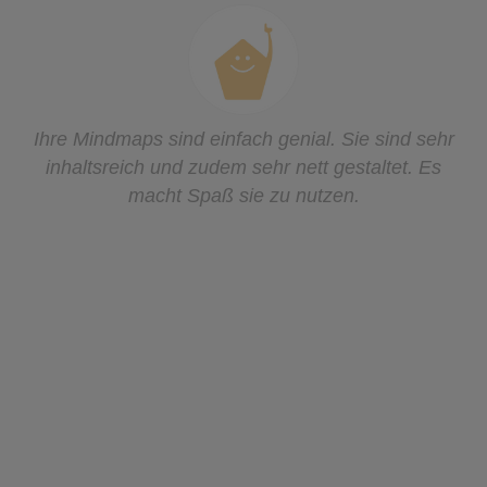
Es war durch und durch ein so schöner und
erfolgreicher Tag bei uns in der Schule! Vielen
Dank noch ein mal! Ich werde seit Montag von
Kindern, Lehrern und Eltern angesprochen, die wie
verrückt Mindmaps malen, die immer noch Flüsse
und Komponisten aufsagen können, usw… Du
hast eine wahre Lern-Euphorie bei uns
losgetreten.