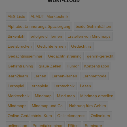
AES-Liste
ALMUT- Merktechnik
Alphabet ­Erinnerungs ­Spaziergang
beide Gehirnhälften
Birkenbihl
erfolgreich lernen
Erstellen von Mindmaps
Eselsbrücken
Gedichte ­lernen
Gedächtnis
Gedächtnisseminar
Gedächtnis­training
gehirn-gerecht
Gehirntraining
graue Zellen
Humor
Konzentration
learn2learn
Lernen
Lernen-lernen
Lernmethode
Lernspiel
Lernspiele
Lerntechnik
Lesen
Merktechnik
Mindmap
Mind map
Mindmap erstellen
Mindmaps
Mindmap und Co.
Nahrung ­fürs ­Gehirn
Online-Gedächtnis- Kurs
Onlinekongress
Onlinekurs
onlineshop
Potentialseminar
Rätsel
Seminare