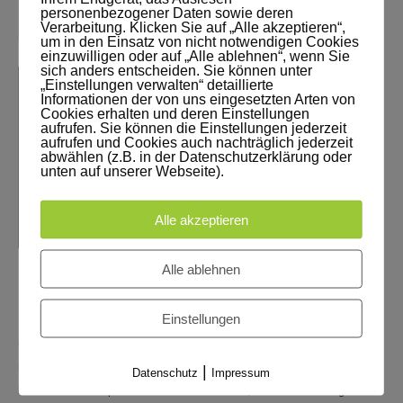
personenbezogener Daten sowie deren
Verarbeitung. Klicken Sie auf „Alle akzeptieren“,
um in den Einsatz von nicht notwendigen Cookies
einzuwilligen oder auf „Alle ablehnen“, wenn Sie
sich anders entscheiden. Sie können unter
„Einstellungen verwalten“ detaillierte
Informationen der von uns eingesetzten Arten von
Cookies erhalten und deren Einstellungen
aufrufen. Sie können die Einstellungen jederzeit
aufrufen und Cookies auch nachträglich jederzeit
abwählen (z.B. in der Datenschutzerklärung oder
unten auf unserer Webseite).
Alle akzeptieren
Alle ablehnen
GEHEIMSCHRIFT NACH BIRKENBIHL
Einstellungen
Unterricht sollte so abwechslungsreich wie möglich sein. Kreativität
und Entdeckerfreude der Kinder sollte immer im Fokus stehen. Rätsel
machen ihnen Spaß, Geheimschrift nicht minder. Gehirn-gerecht
|
Datenschutz
Impressum
lernen bedeutet spielerisch lernen Ich denke, wir sind uns einig- wer