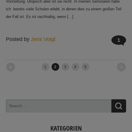
Vorstellung. Utopisch aber ist sie nicht. In meinen Seminaren habe
ich bereits viele Schulen erlebt, in denen dies zu einem großen Teil
der Fall ist. Es ist nachhaltig, wenn […]
Posted by
Jens Voigt
1
←
Newer posts
Older posts
→
1
2
3
4
5
KATEGORIEN