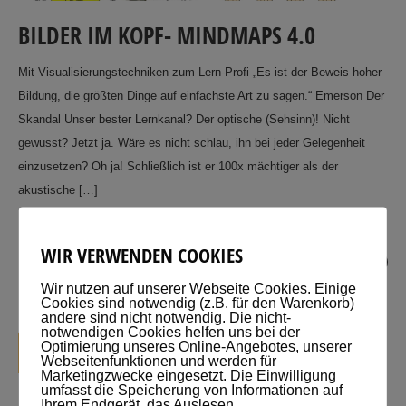
BILDER IM KOPF- MINDMAPS 4.0
Mit Visualisierungstechniken zum Lern-Profi „Es ist der Beweis hoher
Bildung, die größten Dinge auf einfachste Art zu sagen.“ Emerson Der
Skandal Unser bester Lernkanal? Der optische (Sehsinn)! Nicht
gewusst? Jetzt ja. Wäre es nicht schlau, ihn bei jeder Gelegenheit
einzusetzen? Oh ja! Schließlich ist er 100x mächtiger als der
akustische […]
WIR VERWENDEN COOKIES
Posted by
Jens Voigt
0
Wir nutzen auf unserer Webseite Cookies. Einige
Cookies sind notwendig (z.B. für den Warenkorb)
andere sind nicht notwendig. Die nicht-
notwendigen Cookies helfen uns bei der
KATEGORIEN:
Optimierung unseres Online-Angebotes, unserer
JULI
2016
Webseitenfunktionen und werden für
Lernmethoden
Marketingzwecke eingesetzt. Die Einwilligung
umfasst die Speicherung von Informationen auf
12
Ihrem Endgerät, das Auslesen