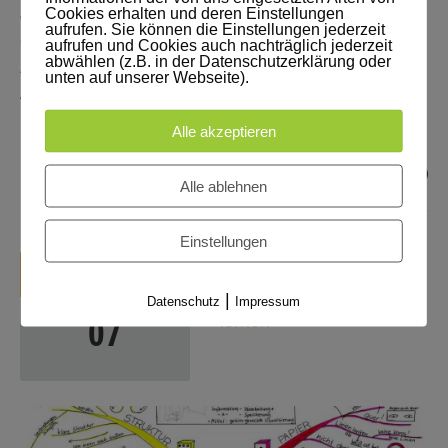
Cookies erhalten und deren Einstellungen
eiten A-nsagern Un-behagen oder Abiturienten Im BAU Eselsbrücke,
aufrufen. Sie können die Einstellungen jederzeit
um sich die SMART-Regel um Ziele zu formulieren zu merken: Ein
aufrufen und Cookies auch nachträglich jederzeit
abwählen (z.B. in der Datenschutzerklärung oder
Ziel muss smart formuliert sein: S-M-A-R-T = Spezifisch-Messbar-
unten auf unserer Webseite).
Angemessen-Realistisch-Terminiert
Alle akzeptieren
Posted by
Jens Voigt
0
Alle ablehnen
Einstellungen
KATEGORIEN:
JULI
2013
Mit Mindmaps besser
|
Datenschutz
Impressum
07
lernen