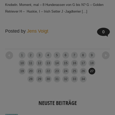
Knobeln. Moment, mal – 8 Hunderassen von G bis N? G – Golden
Retriever H – Huskie, I – Irish Setter J -Jagdterrier […]
Posted by
Jens Voigt
0
←
Newer posts
Older posts
→
1
2
3
4
5
6
7
8
9
10
11
12
13
14
15
16
17
18
19
20
21
22
23
24
25
26
27
28
29
30
31
32
33
34
NEUSTE BEITRÄGE