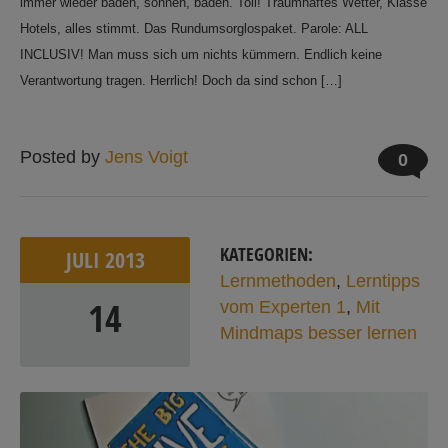
immer wieder baden, sonnen, baden. Toll! Traumhaftes Wetter, Klasse
Hotels, alles stimmt. Das Rundumsorglospaket. Parole: ALL
INCLUSIV! Man muss sich um nichts kümmern. Endlich keine
Verantwortung tragen. Herrlich! Doch da sind schon […]
Posted by
Jens Voigt
0
KATEGORIEN:
JULI
2013
Lernmethoden
,
Lerntipps
14
vom Experten 1
,
Mit
Mindmaps besser lernen