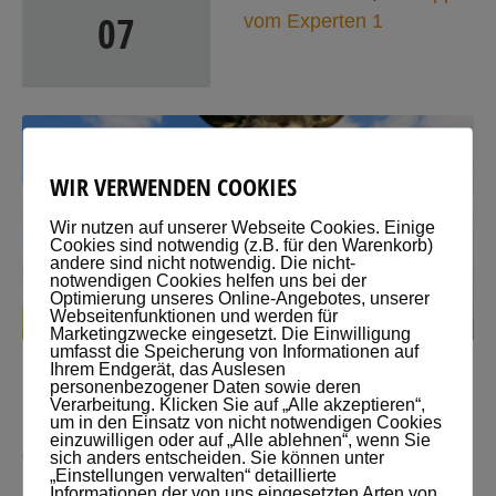
07
vom Experten 1
WIR VERWENDEN COOKIES
Wir nutzen auf unserer Webseite Cookies. Einige
Cookies sind notwendig (z.B. für den Warenkorb)
andere sind nicht notwendig. Die nicht-
notwendigen Cookies helfen uns bei der
Optimierung unseres Online-Angebotes, unserer
Webseitenfunktionen und werden für
Marketingzwecke eingesetzt. Die Einwilligung
umfasst die Speicherung von Informationen auf
Ihrem Endgerät, das Auslesen
ESELSBRÜCKEN FÜR SOZIALPÄDAGOGIK
personenbezogener Daten sowie deren
Verarbeitung. Klicken Sie auf „Alle akzeptieren“,
um in den Einsatz von nicht notwendigen Cookies
Eselsbrücke für die 5 Grundformen pädagogischen Handelns von
einzuwilligen oder auf „Alle ablehnen“, wenn Sie
sich anders entscheiden. Sie können unter
Giesecke A-I-B-A-U = Animieren-Informieren-Beraten-Arrangieren-
„Einstellungen verwalten“ detaillierte
Unterrichten oder als Eselsbrücke An-gestaubte Infor-mationen ber-
Informationen der von uns eingesetzten Arten von